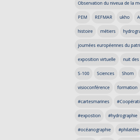
Observation du niveua de la m
PEM
REFMAR
ukho
A
histoire
métiers
hydrogra
journées européennes du patr
exposition virtuelle
nuit des
S-100
Sciences
Shom
visioconférence
formation
#cartesmarines
#Coopérati
#expostion
#hydrographie
#océanographie
#philatélie