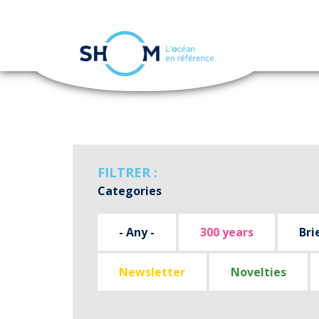
Cookies management panel
Skip
to
main
content
FILTRER :
Categories
- Any -
300 years
Bri
Newsletter
Novelties