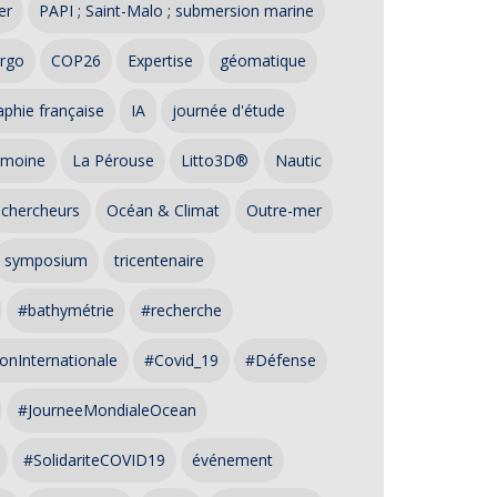
er
PAPI ; Saint-Malo ; submersion marine
rgo
COP26
Expertise
géomatique
phie française
IA
journée d'étude
imoine
La Pérouse
Litto3D®
Nautic
 chercheurs
Océan & Climat
Outre-mer
symposium
tricentenaire
#bathymétrie
#recherche
onInternationale
#Covid_19
#Défense
#JourneeMondialeOcean
#SolidariteCOVID19
événement