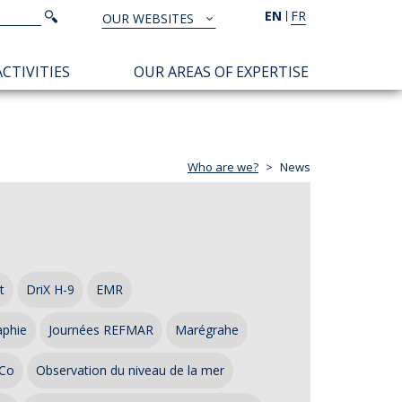
Search
EN
FR
Search
OUR WEBSITES
TOUS
NOS
CTIVITIES
OUR AREAS OF EXPERTISE
SITES
Who are we?
News
t
DriX H-9
EMR
aphie
Journées REFMAR
Marégrahe
Co
Observation du niveau de la mer