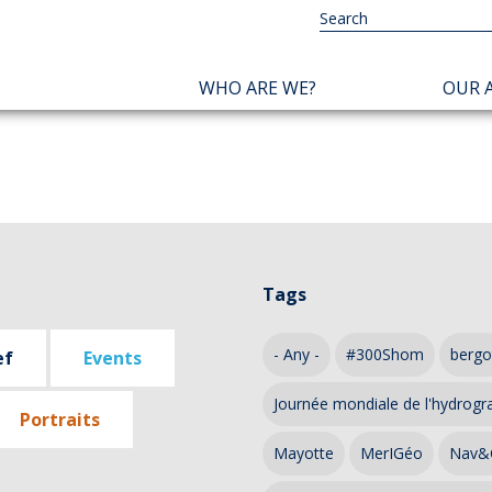
NAVIGATION
WHO ARE WE?
OUR A
PRINCIPALE
Tags
- Any -
#300Shom
bergo
ef
Events
Journée mondiale de l'hydrogr
Portraits
Mayotte
MerIGéo
Nav&