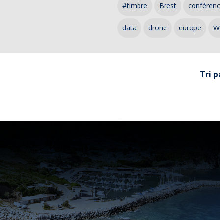
#timbre
Brest
conféren
data
drone
europe
W
Tri p