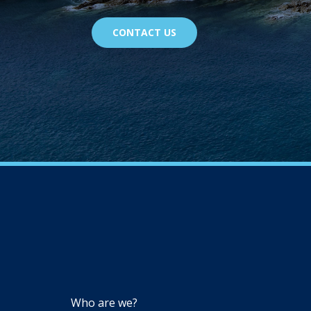
CONTACT US
NAVIGATION
Who are we?