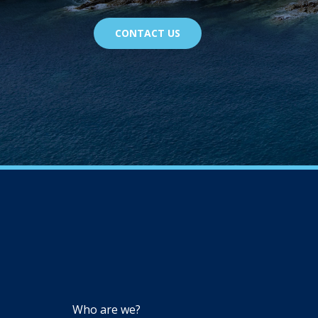
CONTACT US
NAVIGATION
Who are we?