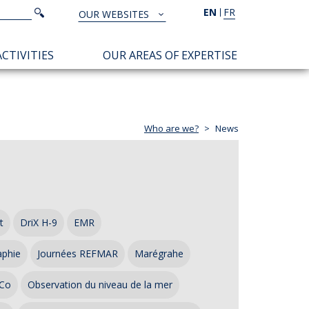
Search
EN
FR
Search
OUR WEBSITES
TOUS
NOS
CTIVITIES
OUR AREAS OF EXPERTISE
SITES
Who are we?
News
t
DriX H-9
EMR
aphie
Journées REFMAR
Marégrahe
Co
Observation du niveau de la mer