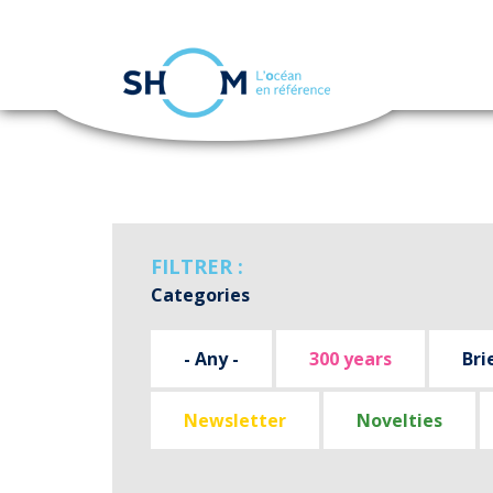
Cookies management panel
Skip
to
main
content
FILTRER :
Categories
- Any -
300 years
Bri
Newsletter
Novelties