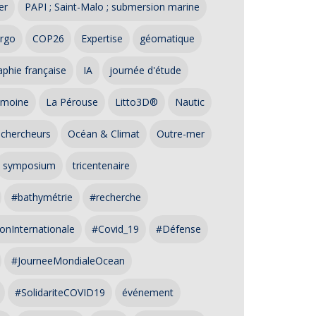
er
PAPI ; Saint-Malo ; submersion marine
rgo
COP26
Expertise
géomatique
phie française
IA
journée d'étude
imoine
La Pérouse
Litto3D®
Nautic
 chercheurs
Océan & Climat
Outre-mer
symposium
tricentenaire
#bathymétrie
#recherche
onInternationale
#Covid_19
#Défense
#JourneeMondialeOcean
#SolidariteCOVID19
événement