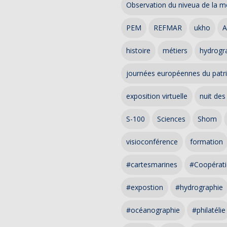
Observation du niveua de la m
PEM
REFMAR
ukho
A
histoire
métiers
hydrogra
journées européennes du patr
exposition virtuelle
nuit des
S-100
Sciences
Shom
visioconférence
formation
#cartesmarines
#Coopérati
#expostion
#hydrographie
#océanographie
#philatélie