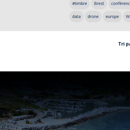
#timbre
Brest
conféren
data
drone
europe
W
Tri p