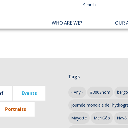
NAVIGATION
WHO ARE WE?
OUR A
PRINCIPALE
Tags
- Any -
#300Shom
bergo
ef
Events
Journée mondiale de l'hydrogr
Portraits
Mayotte
MerIGéo
Nav&