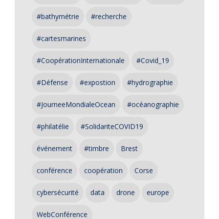
#bathymétrie
#recherche
#cartesmarines
#CoopérationInternationale
#Covid_19
#Défense
#expostion
#hydrographie
#JourneeMondialeOcean
#océanographie
#philatélie
#SolidariteCOVID19
événement
#timbre
Brest
conférence
coopération
Corse
cybersécurité
data
drone
europe
WebConférence