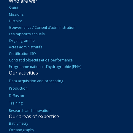
NAVIGATION
Who are we?
PRINCIPALE
Statut
Missions
Histoire
Gouvernance / Conseil d’administration
Les rapports annuels
Organigramme
Actes administratifs
Certification ISO
Contrat d’objectifs et de performance
Programme national d'hydrographie (PNH)
Our activities
Data acquisition and processing
Production
Diffusion
Training
Research and innovation
Our areas of expertise
Bathymetry
Oceanography