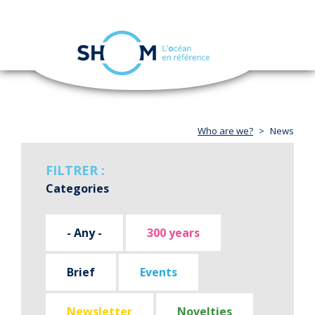
Cookies management panel
Toggle
navigation
Skip
to
main
content
Who are we?
News
FILTRER :
Categories
- Any -
300 years
Brief
Events
Newsletter
Novelties