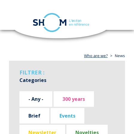
Cookies management panel
Toggle
navigation
Skip
to
main
content
Who are we?
News
FILTRER :
Categories
- Any -
300 years
Brief
Events
Newsletter
Novelties