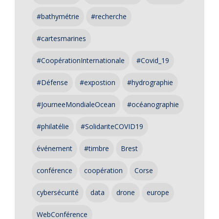
#bathymétrie
#recherche
#cartesmarines
#CoopérationInternationale
#Covid_19
#Défense
#expostion
#hydrographie
#JourneeMondialeOcean
#océanographie
#philatélie
#SolidariteCOVID19
événement
#timbre
Brest
conférence
coopération
Corse
cybersécurité
data
drone
europe
WebConférence