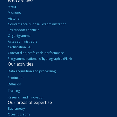
NAVIGATION
Who are we?
PRINCIPALE
Statut
Missions
Histoire
Gouvernance / Conseil d’administration
Les rapports annuels
Organigramme
Actes administratifs
Certification ISO
Contrat d’objectifs et de performance
Programme national d'hydrographie (PNH)
Our activities
Data acquisition and processing
Production
Diffusion
Training
Research and innovation
Our areas of expertise
Bathymetry
Oceanography