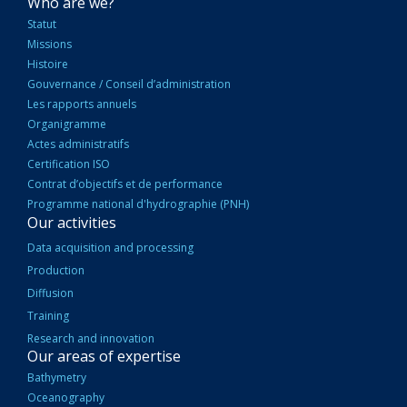
NAVIGATION
Who are we?
PRINCIPALE
Statut
Missions
Histoire
Gouvernance / Conseil d’administration
Les rapports annuels
Organigramme
Actes administratifs
Certification ISO
Contrat d’objectifs et de performance
Programme national d'hydrographie (PNH)
Our activities
Data acquisition and processing
Production
Diffusion
Training
Research and innovation
Our areas of expertise
Bathymetry
Oceanography