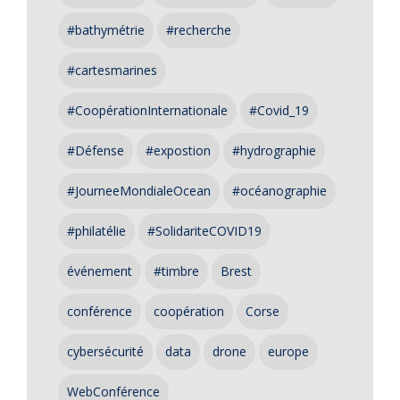
#bathymétrie
#recherche
#cartesmarines
#CoopérationInternationale
#Covid_19
#Défense
#expostion
#hydrographie
#JourneeMondialeOcean
#océanographie
#philatélie
#SolidariteCOVID19
événement
#timbre
Brest
conférence
coopération
Corse
cybersécurité
data
drone
europe
WebConférence