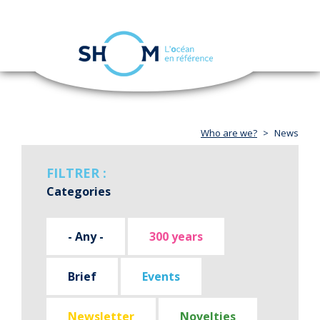
Cookies management panel
Toggle
navigation
Skip
to
main
content
Who are we?
News
FILTRER :
Categories
- Any -
300 years
Brief
Events
Newsletter
Novelties