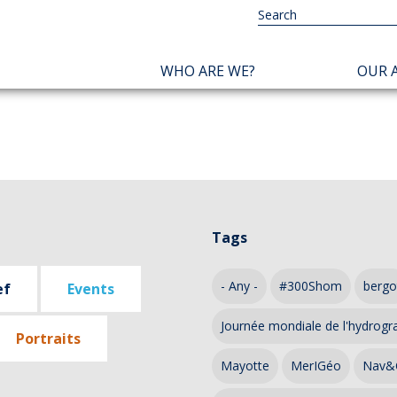
NAVIGATION
WHO ARE WE?
OUR A
PRINCIPALE
Tags
- Any -
#300Shom
bergo
ef
Events
Journée mondiale de l'hydrogr
Portraits
Mayotte
MerIGéo
Nav&