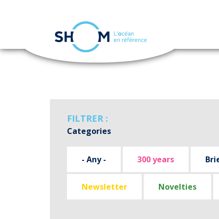
Cookies management panel
Skip
to
main
content
FILTRER :
Categories
- Any -
300 years
Bri
Newsletter
Novelties