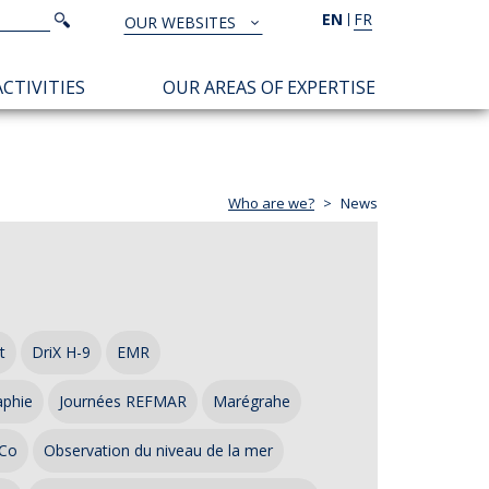
Search
EN
FR
Search
OUR WEBSITES
TOUS
NOS
CTIVITIES
OUR AREAS OF EXPERTISE
SITES
Who are we?
News
t
DriX H-9
EMR
aphie
Journées REFMAR
Marégrahe
Co
Observation du niveau de la mer