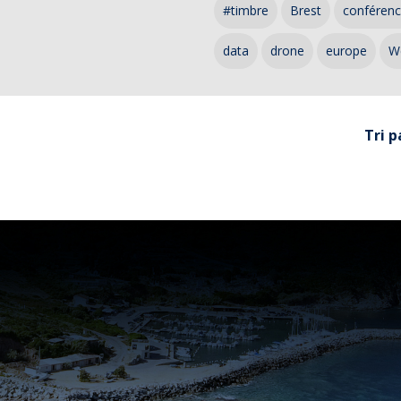
#timbre
Brest
conféren
data
drone
europe
W
Tri p