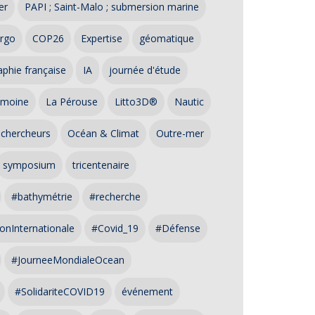
er
PAPI ; Saint-Malo ; submersion marine
rgo
COP26
Expertise
géomatique
phie française
IA
journée d'étude
imoine
La Pérouse
Litto3D®
Nautic
 chercheurs
Océan & Climat
Outre-mer
symposium
tricentenaire
#bathymétrie
#recherche
onInternationale
#Covid_19
#Défense
#JourneeMondialeOcean
#SolidariteCOVID19
événement