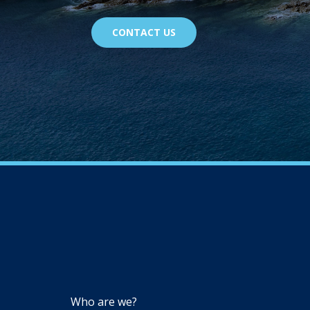
CONTACT US
NAVIGATION
Who are we?