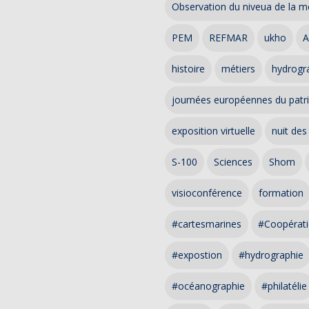
Observation du niveua de la m
PEM
REFMAR
ukho
A
histoire
métiers
hydrogra
journées européennes du patr
exposition virtuelle
nuit des
S-100
Sciences
Shom
visioconférence
formation
#cartesmarines
#Coopérati
#expostion
#hydrographie
#océanographie
#philatélie