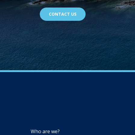
CONTACT US
NAVIGATION
Who are we?