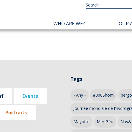
NAVIGATION
WHO ARE WE?
OUR A
PRINCIPALE
Tags
- Any -
#300Shom
bergo
ef
Events
Journée mondiale de l'hydrogr
Portraits
Mayotte
MerIGéo
Nav&