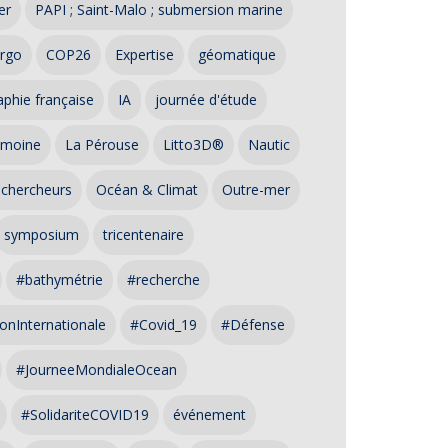
er
PAPI ; Saint-Malo ; submersion marine
rgo
COP26
Expertise
géomatique
phie française
IA
journée d'étude
imoine
La Pérouse
Litto3D®
Nautic
 chercheurs
Océan & Climat
Outre-mer
symposium
tricentenaire
#bathymétrie
#recherche
onInternationale
#Covid_19
#Défense
#JourneeMondialeOcean
#SolidariteCOVID19
événement