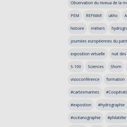
Observation du niveua de la m
PEM
REFMAR
ukho
A
histoire
métiers
hydrogra
journées européennes du patr
exposition virtuelle
nuit des
S-100
Sciences
Shom
visioconférence
formation
#cartesmarines
#Coopérati
#expostion
#hydrographie
#océanographie
#philatélie