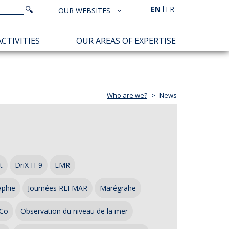
Search
EN
FR
Search
OUR WEBSITES
TOUS
NOS
CTIVITIES
OUR AREAS OF EXPERTISE
SITES
Who are we?
News
t
DriX H-9
EMR
aphie
Journées REFMAR
Marégrahe
Co
Observation du niveau de la mer