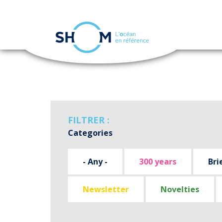
Cookies management panel
Skip
to
main
content
FILTRER :
Categories
- Any -
300 years
Bri
Newsletter
Novelties