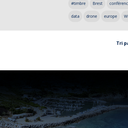
#timbre
Brest
conféren
data
drone
europe
W
Tri p