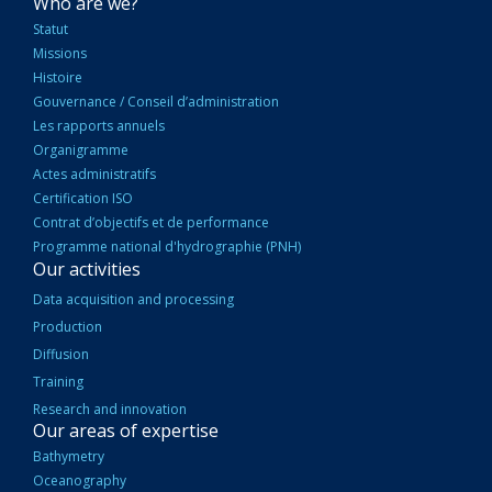
NAVIGATION
Who are we?
PRINCIPALE
Statut
Missions
Histoire
Gouvernance / Conseil d’administration
Les rapports annuels
Organigramme
Actes administratifs
Certification ISO
Contrat d’objectifs et de performance
Programme national d'hydrographie (PNH)
Our activities
Data acquisition and processing
Production
Diffusion
Training
Research and innovation
Our areas of expertise
Bathymetry
Oceanography