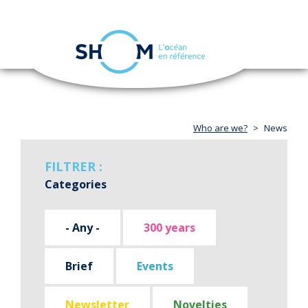
Cookies management panel
Toggle
navigation
Skip
to
main
content
Who are we?
News
FILTRER :
Categories
- Any -
300 years
Brief
Events
Newsletter
Novelties