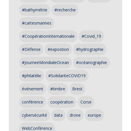
#bathymétrie
#recherche
#cartesmarines
#CoopérationInternationale
#Covid_19
#Défense
#expostion
#hydrographie
#JourneeMondialeOcean
#océanographie
#philatélie
#SolidariteCOVID19
événement
#timbre
Brest
conférence
coopération
Corse
cybersécurité
data
drone
europe
WebConférence