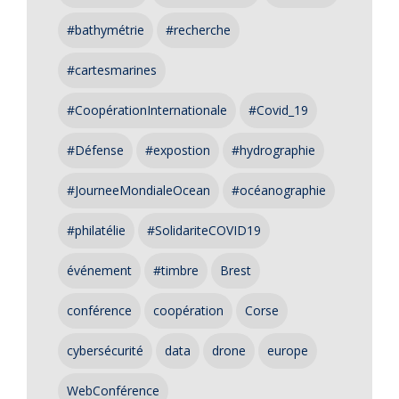
#bathymétrie
#recherche
#cartesmarines
#CoopérationInternationale
#Covid_19
#Défense
#expostion
#hydrographie
#JourneeMondialeOcean
#océanographie
#philatélie
#SolidariteCOVID19
événement
#timbre
Brest
conférence
coopération
Corse
cybersécurité
data
drone
europe
WebConférence