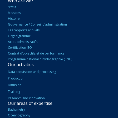
NAVIGATION
Who are we?
PRINCIPALE
Statut
Missions
Histoire
Gouvernance / Conseil d’administration
Les rapports annuels
Organigramme
Actes administratifs
Certification ISO
Contrat d’objectifs et de performance
Programme national d'hydrographie (PNH)
Our activities
Data acquisition and processing
Production
Diffusion
Training
Research and innovation
Our areas of expertise
Bathymetry
Oceanography