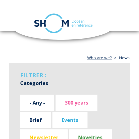
Cookies management panel
Toggle
navigation
Skip
to
main
content
Who are we?
News
FILTRER :
Categories
- Any -
300 years
Brief
Events
Newsletter
Novelties