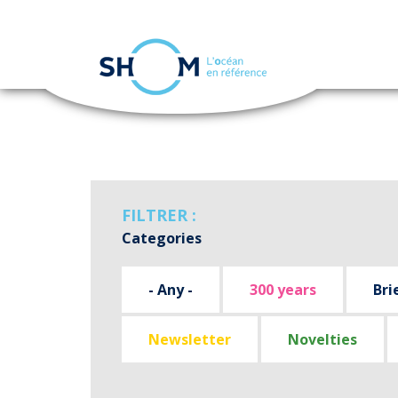
Cookies management panel
Skip
to
main
content
FILTRER :
Categories
- Any -
300 years
Bri
Newsletter
Novelties