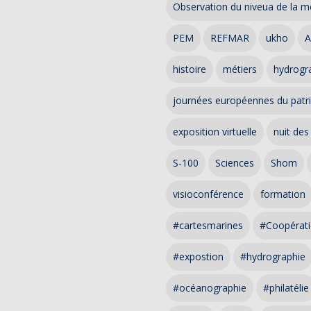
Observation du niveua de la m
PEM
REFMAR
ukho
A
histoire
métiers
hydrogra
journées européennes du patr
exposition virtuelle
nuit des
S-100
Sciences
Shom
visioconférence
formation
#cartesmarines
#Coopérati
#expostion
#hydrographie
#océanographie
#philatélie