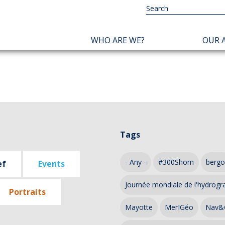
NAVIGATION
WHO ARE WE?
OUR A
PRINCIPALE
Tags
- Any -
#300Shom
bergo
ef
Events
Journée mondiale de l'hydrogr
Portraits
Mayotte
MerIGéo
Nav&