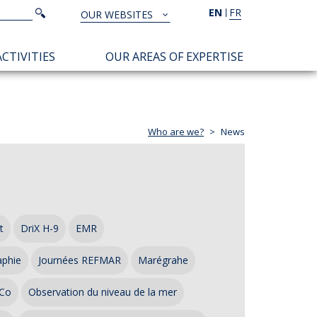
Search
EN
FR
Search
OUR WEBSITES
TOUS
NOS
CTIVITIES
OUR AREAS OF EXPERTISE
SITES
Who are we?
News
t
DriX H-9
EMR
aphie
Journées REFMAR
Marégrahe
Co
Observation du niveau de la mer