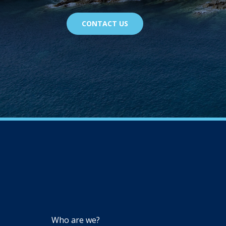
CONTACT US
NAVIGATION
Who are we?