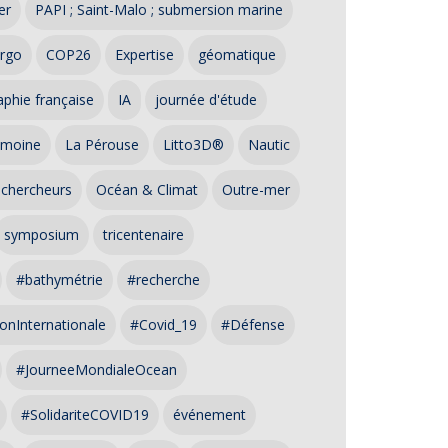
er
PAPI ; Saint-Malo ; submersion marine
rgo
COP26
Expertise
géomatique
phie française
IA
journée d'étude
imoine
La Pérouse
Litto3D®
Nautic
 chercheurs
Océan & Climat
Outre-mer
symposium
tricentenaire
#bathymétrie
#recherche
onInternationale
#Covid_19
#Défense
#JourneeMondialeOcean
#SolidariteCOVID19
événement