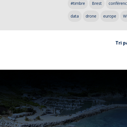
#timbre
Brest
conféren
data
drone
europe
W
Tri p