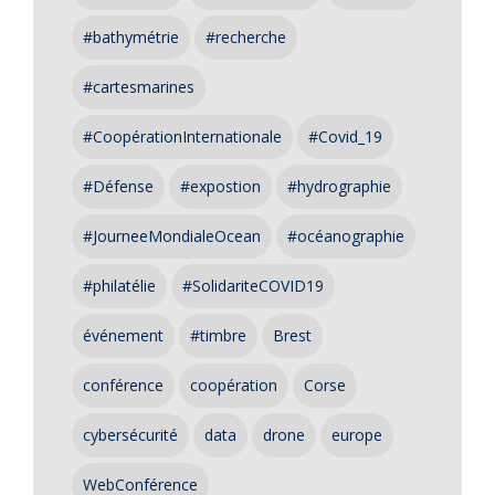
#bathymétrie
#recherche
#cartesmarines
#CoopérationInternationale
#Covid_19
#Défense
#expostion
#hydrographie
#JourneeMondialeOcean
#océanographie
#philatélie
#SolidariteCOVID19
événement
#timbre
Brest
conférence
coopération
Corse
cybersécurité
data
drone
europe
WebConférence