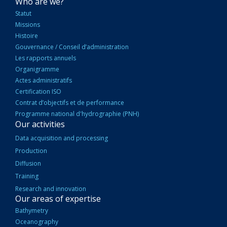
NAVIGATION
Who are we?
PRINCIPALE
Statut
Missions
Histoire
Gouvernance / Conseil d’administration
Les rapports annuels
Organigramme
Actes administratifs
Certification ISO
Contrat d’objectifs et de performance
Programme national d'hydrographie (PNH)
Our activities
Data acquisition and processing
Production
Diffusion
Training
Research and innovation
Our areas of expertise
Bathymetry
Oceanography