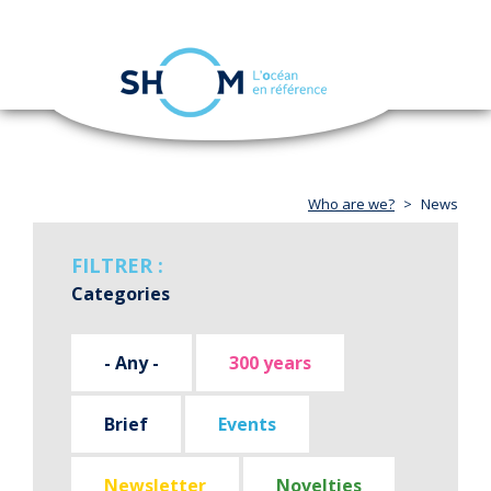
Cookies management panel
Toggle
navigation
Skip
to
main
content
Who are we?
News
FILTRER :
Categories
- Any -
300 years
Brief
Events
Newsletter
Novelties