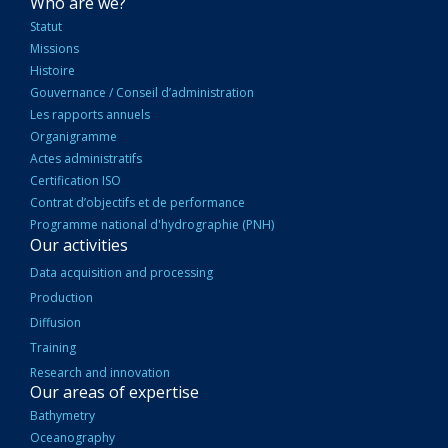
NAVIGATION
Who are we?
PRINCIPALE
Statut
Missions
Histoire
Gouvernance / Conseil d’administration
Les rapports annuels
Organigramme
Actes administratifs
Certification ISO
Contrat d’objectifs et de performance
Programme national d'hydrographie (PNH)
Our activities
Data acquisition and processing
Production
Diffusion
Training
Research and innovation
Our areas of expertise
Bathymetry
Oceanography