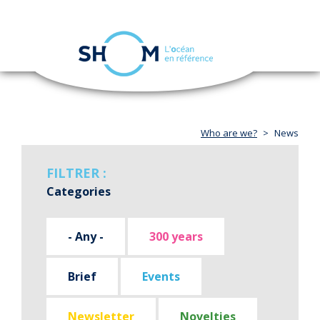
Cookies management panel
Toggle
navigation
Skip
to
main
content
Who are we?
News
FILTRER :
Categories
- Any -
300 years
Brief
Events
Newsletter
Novelties