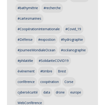
#bathymétrie
#recherche
#cartesmarines
#CoopérationInternationale
#Covid_19
#Défense
#expostion
#hydrographie
#JourneeMondialeOcean
#océanographie
#philatélie
#SolidariteCOVID19
événement
#timbre
Brest
conférence
coopération
Corse
cybersécurité
data
drone
europe
WebConférence