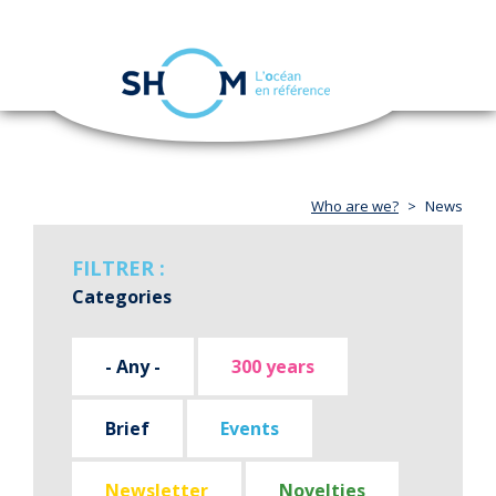
Cookies management panel
Toggle
navigation
Skip
to
main
content
Who are we?
News
FILTRER :
Categories
- Any -
300 years
Brief
Events
Newsletter
Novelties