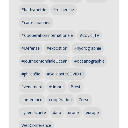
#bathymétrie
#recherche
#cartesmarines
#CoopérationInternationale
#Covid_19
#Défense
#expostion
#hydrographie
#JourneeMondialeOcean
#océanographie
#philatélie
#SolidariteCOVID19
événement
#timbre
Brest
conférence
coopération
Corse
cybersécurité
data
drone
europe
WebConférence