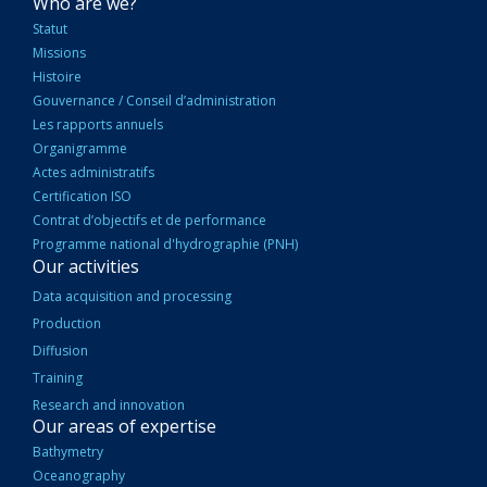
NAVIGATION
Who are we?
PRINCIPALE
Statut
Missions
Histoire
Gouvernance / Conseil d’administration
Les rapports annuels
Organigramme
Actes administratifs
Certification ISO
Contrat d’objectifs et de performance
Programme national d'hydrographie (PNH)
Our activities
Data acquisition and processing
Production
Diffusion
Training
Research and innovation
Our areas of expertise
Bathymetry
Oceanography