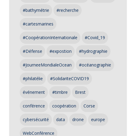
#bathymétrie
#recherche
#cartesmarines
#CoopérationInternationale
#Covid_19
#Défense
#expostion
#hydrographie
#JourneeMondialeOcean
#océanographie
#philatélie
#SolidariteCOVID19
événement
#timbre
Brest
conférence
coopération
Corse
cybersécurité
data
drone
europe
WebConférence