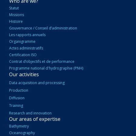
NAVIGATION
Who are we?
PRINCIPALE
Statut
Missions
Histoire
Gouvernance / Conseil d’administration
Les rapports annuels
Organigramme
Actes administratifs
Certification ISO
Contrat d’objectifs et de performance
Programme national d'hydrographie (PNH)
Our activities
Data acquisition and processing
Production
Diffusion
Training
Research and innovation
Our areas of expertise
Bathymetry
Oceanography