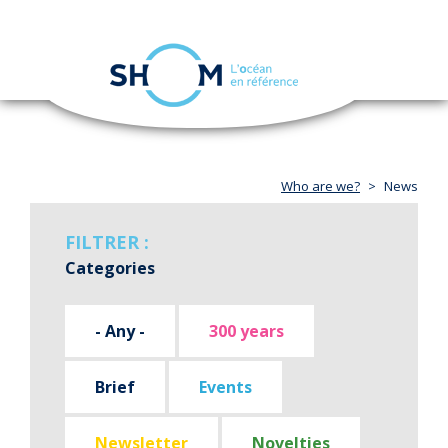
Cookies management panel
Toggle
navigation
Skip
to
main
content
Who are we?
News
FILTRER :
Categories
- Any -
300 years
Brief
Events
Newsletter
Novelties