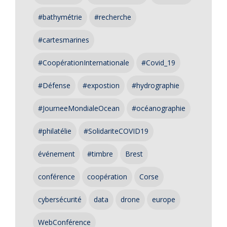
#bathymétrie
#recherche
#cartesmarines
#CoopérationInternationale
#Covid_19
#Défense
#expostion
#hydrographie
#JourneeMondialeOcean
#océanographie
#philatélie
#SolidariteCOVID19
événement
#timbre
Brest
conférence
coopération
Corse
cybersécurité
data
drone
europe
WebConférence