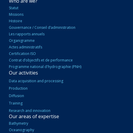
NAVIGATION
Who are we?
PRINCIPALE
Statut
Missions
Histoire
Gouvernance / Conseil d’administration
Les rapports annuels
Organigramme
Actes administratifs
Certification ISO
Contrat d’objectifs et de performance
Programme national d'hydrographie (PNH)
Our activities
Data acquisition and processing
Production
Diffusion
Training
Research and innovation
Our areas of expertise
Bathymetry
Oceanography