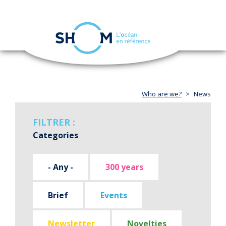
Cookies management panel
Toggle
navigation
Skip
to
main
content
Who are we?
News
FILTRER :
Categories
- Any -
300 years
Brief
Events
Newsletter
Novelties