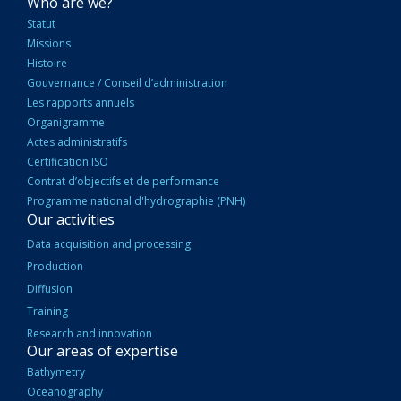
NAVIGATION
Who are we?
PRINCIPALE
Statut
Missions
Histoire
Gouvernance / Conseil d’administration
Les rapports annuels
Organigramme
Actes administratifs
Certification ISO
Contrat d’objectifs et de performance
Programme national d'hydrographie (PNH)
Our activities
Data acquisition and processing
Production
Diffusion
Training
Research and innovation
Our areas of expertise
Bathymetry
Oceanography