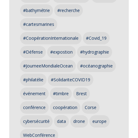
#bathymétrie
#recherche
#cartesmarines
#CoopérationInternationale
#Covid_19
#Défense
#expostion
#hydrographie
#JourneeMondialeOcean
#océanographie
#philatélie
#SolidariteCOVID19
événement
#timbre
Brest
conférence
coopération
Corse
cybersécurité
data
drone
europe
WebConférence