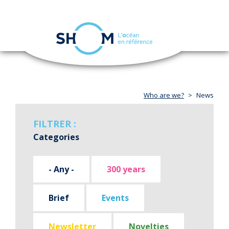
Cookies management panel
Toggle
navigation
Skip
to
main
content
Who are we?
News
FILTRER :
Categories
- Any -
300 years
Brief
Events
Newsletter
Novelties