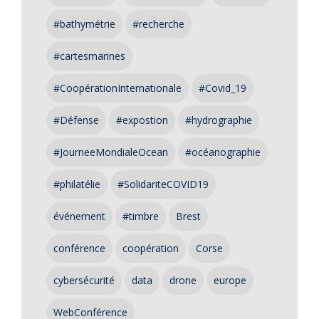
#bathymétrie
#recherche
#cartesmarines
#CoopérationInternationale
#Covid_19
#Défense
#expostion
#hydrographie
#JourneeMondialeOcean
#océanographie
#philatélie
#SolidariteCOVID19
événement
#timbre
Brest
conférence
coopération
Corse
cybersécurité
data
drone
europe
WebConférence