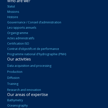
NAVIGATION
Who are we?
PRINCIPALE
Statut
Missions
Histoire
Gouvernance / Conseil d’administration
Les rapports annuels
Organigramme
Actes administratifs
Certification ISO
Contrat d’objectifs et de performance
Programme national d'hydrographie (PNH)
Our activities
Data acquisition and processing
Production
Diffusion
Training
Research and innovation
Our areas of expertise
Bathymetry
Oceanography