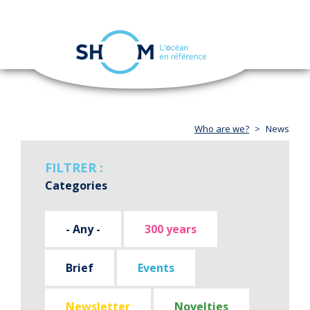
Cookies management panel
Toggle
navigation
Skip
to
main
content
Who are we?
News
FILTRER :
Categories
- Any -
300 years
Brief
Events
Newsletter
Novelties