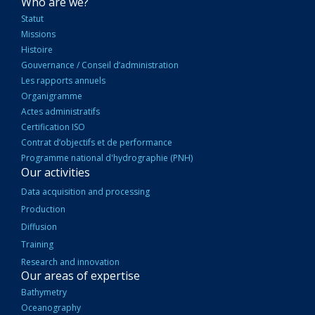
NAVIGATION
Who are we?
PRINCIPALE
Statut
Missions
Histoire
Gouvernance / Conseil d’administration
Les rapports annuels
Organigramme
Actes administratifs
Certification ISO
Contrat d’objectifs et de performance
Programme national d'hydrographie (PNH)
Our activities
Data acquisition and processing
Production
Diffusion
Training
Research and innovation
Our areas of expertise
Bathymetry
Oceanography