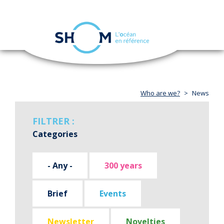
Cookies management panel
Toggle
navigation
Skip
to
main
content
Who are we?
News
FILTRER :
Categories
- Any -
300 years
Brief
Events
Newsletter
Novelties