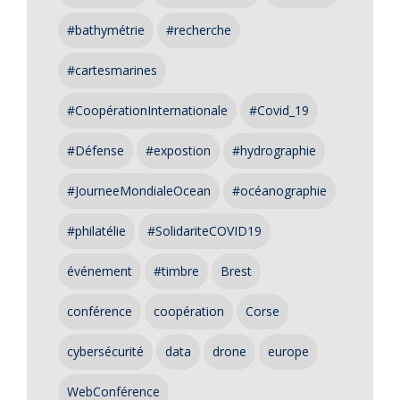
#bathymétrie
#recherche
#cartesmarines
#CoopérationInternationale
#Covid_19
#Défense
#expostion
#hydrographie
#JourneeMondialeOcean
#océanographie
#philatélie
#SolidariteCOVID19
événement
#timbre
Brest
conférence
coopération
Corse
cybersécurité
data
drone
europe
WebConférence