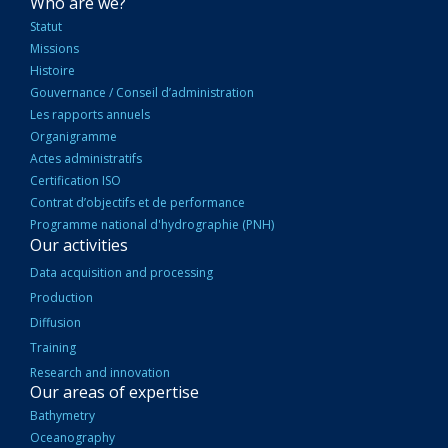
NAVIGATION
Who are we?
PRINCIPALE
Statut
Missions
Histoire
Gouvernance / Conseil d’administration
Les rapports annuels
Organigramme
Actes administratifs
Certification ISO
Contrat d’objectifs et de performance
Programme national d'hydrographie (PNH)
Our activities
Data acquisition and processing
Production
Diffusion
Training
Research and innovation
Our areas of expertise
Bathymetry
Oceanography