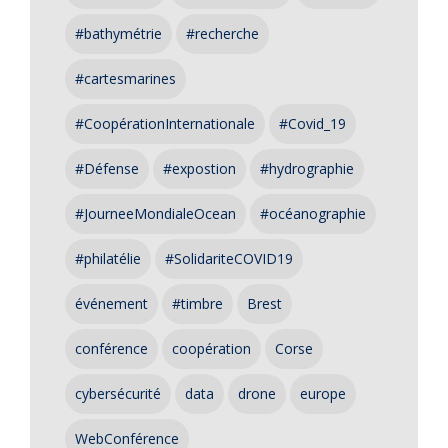
#bathymétrie
#recherche
#cartesmarines
#CoopérationInternationale
#Covid_19
#Défense
#expostion
#hydrographie
#JourneeMondialeOcean
#océanographie
#philatélie
#SolidariteCOVID19
événement
#timbre
Brest
conférence
coopération
Corse
cybersécurité
data
drone
europe
WebConférence