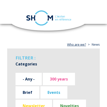
Cookies management panel
Toggle
navigation
Skip
to
main
content
Who are we?
News
FILTRER :
Categories
- Any -
300 years
Brief
Events
Newsletter
Novelties