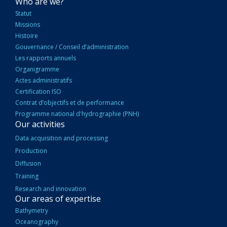
NAVIGATION
Who are we?
PRINCIPALE
Statut
Missions
Histoire
Gouvernance / Conseil d’administration
Les rapports annuels
Organigramme
Actes administratifs
Certification ISO
Contrat d’objectifs et de performance
Programme national d'hydrographie (PNH)
Our activities
Data acquisition and processing
Production
Diffusion
Training
Research and innovation
Our areas of expertise
Bathymetry
Oceanography