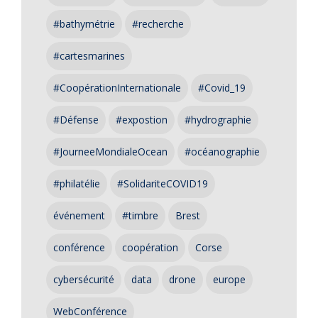
#bathymétrie
#recherche
#cartesmarines
#CoopérationInternationale
#Covid_19
#Défense
#expostion
#hydrographie
#JourneeMondialeOcean
#océanographie
#philatélie
#SolidariteCOVID19
événement
#timbre
Brest
conférence
coopération
Corse
cybersécurité
data
drone
europe
WebConférence