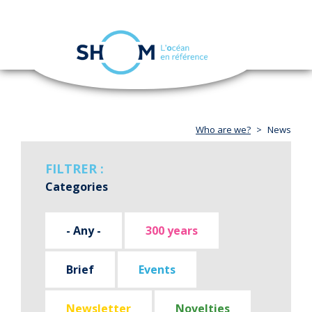
Cookies management panel
Toggle
navigation
Skip
to
main
content
Who are we?
News
FILTRER :
Categories
- Any -
300 years
Brief
Events
Newsletter
Novelties