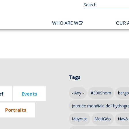
NAVIGATION
WHO ARE WE?
OUR A
PRINCIPALE
Tags
- Any -
#300Shom
bergo
ef
Events
Journée mondiale de l'hydrogr
Portraits
Mayotte
MerIGéo
Nav&