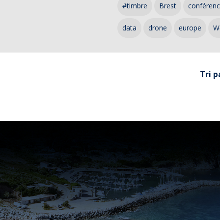
#timbre
Brest
conféren
data
drone
europe
W
Tri p