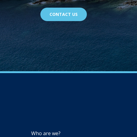
CONTACT US
NAVIGATION
Who are we?