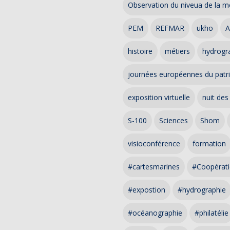
Observation du niveua de la m
PEM
REFMAR
ukho
A
histoire
métiers
hydrogra
journées européennes du patr
exposition virtuelle
nuit des
S-100
Sciences
Shom
visioconférence
formation
#cartesmarines
#Coopérati
#expostion
#hydrographie
#océanographie
#philatélie