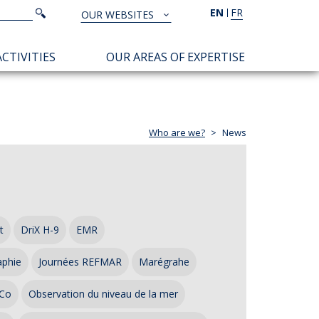
Search
EN
FR
Search
OUR WEBSITES
TOUS
NOS
CTIVITIES
OUR AREAS OF EXPERTISE
SITES
Who are we?
News
t
DriX H-9
EMR
aphie
Journées REFMAR
Marégrahe
Co
Observation du niveau de la mer