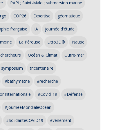
er
PAPI ; Saint-Malo ; submersion marine
rgo
COP26
Expertise
géomatique
phie française
IA
journée d'étude
imoine
La Pérouse
Litto3D®
Nautic
 chercheurs
Océan & Climat
Outre-mer
symposium
tricentenaire
#bathymétrie
#recherche
onInternationale
#Covid_19
#Défense
#JourneeMondialeOcean
#SolidariteCOVID19
événement