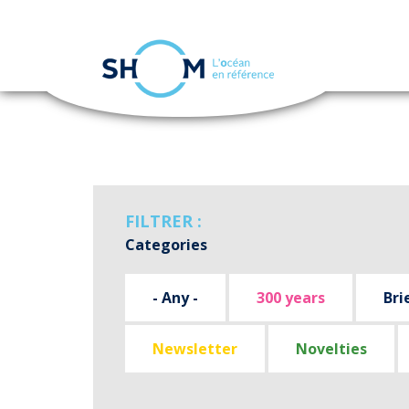
Cookies management panel
Skip
to
main
content
FILTRER :
Categories
- Any -
300 years
Bri
Newsletter
Novelties