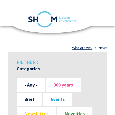
Cookies management panel
Toggle
navigation
Skip
to
main
content
Who are we?
News
FILTRER :
Categories
- Any -
300 years
Brief
Events
Newsletter
Novelties