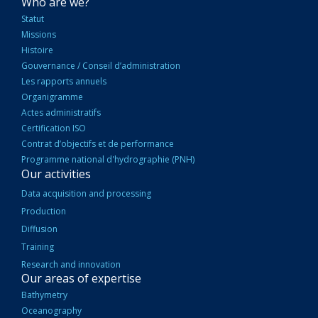
NAVIGATION
Who are we?
PRINCIPALE
Statut
Missions
Histoire
Gouvernance / Conseil d’administration
Les rapports annuels
Organigramme
Actes administratifs
Certification ISO
Contrat d’objectifs et de performance
Programme national d'hydrographie (PNH)
Our activities
Data acquisition and processing
Production
Diffusion
Training
Research and innovation
Our areas of expertise
Bathymetry
Oceanography