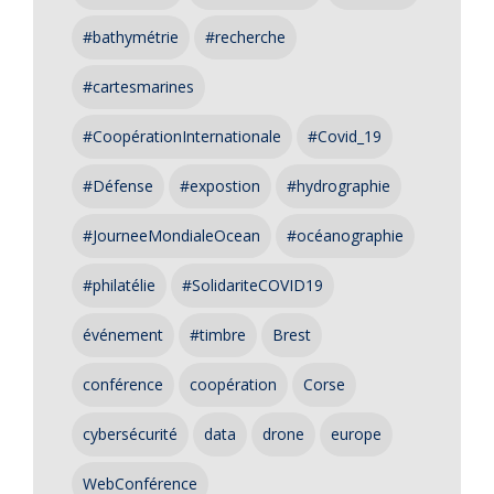
#bathymétrie
#recherche
#cartesmarines
#CoopérationInternationale
#Covid_19
#Défense
#expostion
#hydrographie
#JourneeMondialeOcean
#océanographie
#philatélie
#SolidariteCOVID19
événement
#timbre
Brest
conférence
coopération
Corse
cybersécurité
data
drone
europe
WebConférence