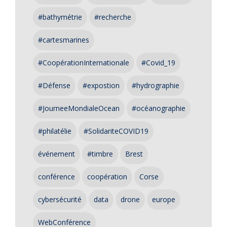
#bathymétrie
#recherche
#cartesmarines
#CoopérationInternationale
#Covid_19
#Défense
#expostion
#hydrographie
#JourneeMondialeOcean
#océanographie
#philatélie
#SolidariteCOVID19
événement
#timbre
Brest
conférence
coopération
Corse
cybersécurité
data
drone
europe
WebConférence