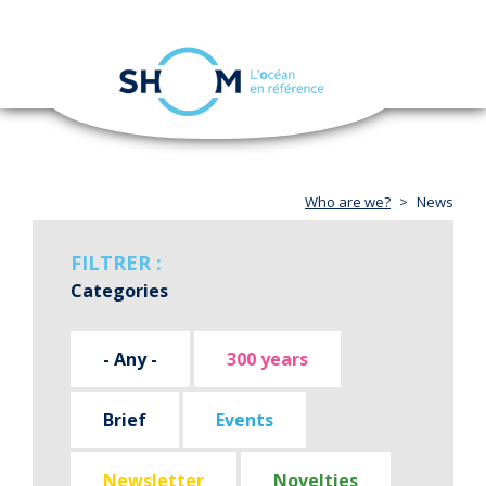
Cookies management panel
Toggle
navigation
Skip
to
main
content
Who are we?
News
FILTRER :
Categories
- Any -
300 years
Brief
Events
Newsletter
Novelties