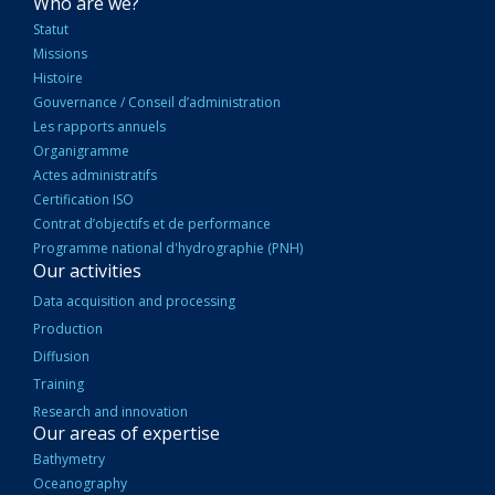
NAVIGATION
Who are we?
PRINCIPALE
Statut
Missions
Histoire
Gouvernance / Conseil d’administration
Les rapports annuels
Organigramme
Actes administratifs
Certification ISO
Contrat d’objectifs et de performance
Programme national d'hydrographie (PNH)
Our activities
Data acquisition and processing
Production
Diffusion
Training
Research and innovation
Our areas of expertise
Bathymetry
Oceanography