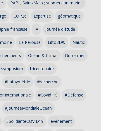
er
PAPI ; Saint-Malo ; submersion marine
rgo
COP26
Expertise
géomatique
phie française
IA
journée d'étude
imoine
La Pérouse
Litto3D®
Nautic
 chercheurs
Océan & Climat
Outre-mer
symposium
tricentenaire
#bathymétrie
#recherche
onInternationale
#Covid_19
#Défense
#JourneeMondialeOcean
#SolidariteCOVID19
événement