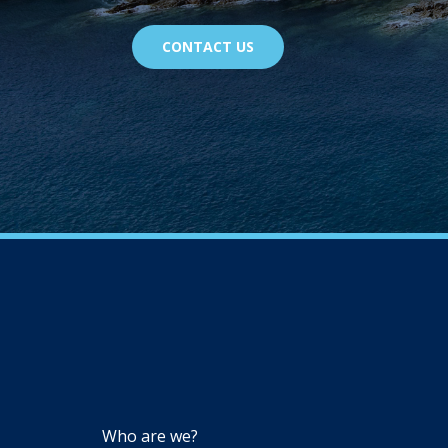
CONTACT US
NAVIGATION
Who are we?