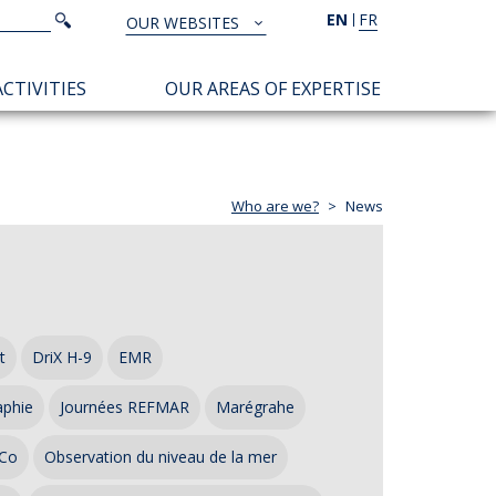
Search
EN
FR
Search
OUR WEBSITES
TOUS
NOS
CTIVITIES
OUR AREAS OF EXPERTISE
SITES
Who are we?
News
t
DriX H-9
EMR
aphie
Journées REFMAR
Marégrahe
Co
Observation du niveau de la mer