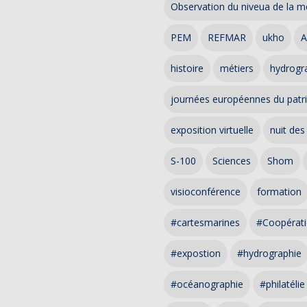
Observation du niveua de la m
PEM
REFMAR
ukho
A
histoire
métiers
hydrogra
journées européennes du patr
exposition virtuelle
nuit des
S-100
Sciences
Shom
visioconférence
formation
#cartesmarines
#Coopérati
#expostion
#hydrographie
#océanographie
#philatélie