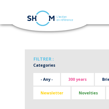
Cookies management panel
Skip
to
main
content
FILTRER :
Categories
- Any -
300 years
Bri
Newsletter
Novelties