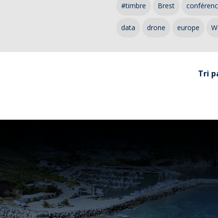
#timbre
Brest
conféren
data
drone
europe
W
Tri p