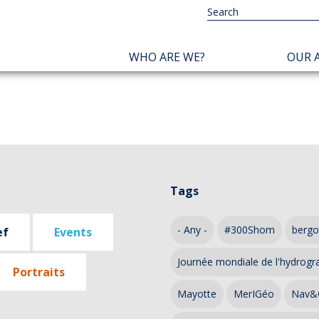
NAVIGATION
WHO ARE WE?
OUR A
PRINCIPALE
Tags
- Any -
#300Shom
bergo
ef
Events
Journée mondiale de l'hydrogr
Portraits
Mayotte
MerIGéo
Nav&