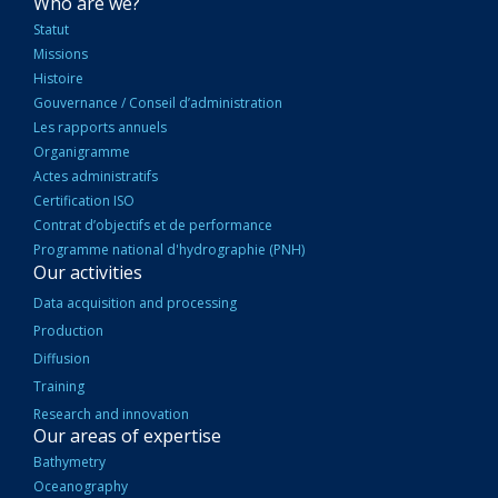
NAVIGATION
Who are we?
PRINCIPALE
Statut
Missions
Histoire
Gouvernance / Conseil d’administration
Les rapports annuels
Organigramme
Actes administratifs
Certification ISO
Contrat d’objectifs et de performance
Programme national d'hydrographie (PNH)
Our activities
Data acquisition and processing
Production
Diffusion
Training
Research and innovation
Our areas of expertise
Bathymetry
Oceanography