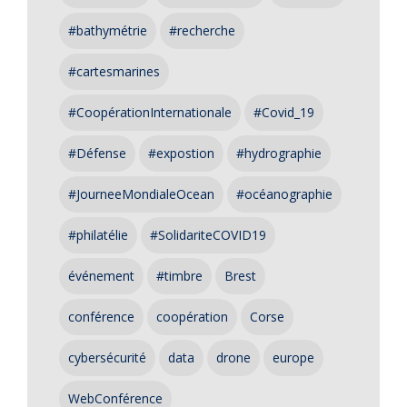
#bathymétrie
#recherche
#cartesmarines
#CoopérationInternationale
#Covid_19
#Défense
#expostion
#hydrographie
#JourneeMondialeOcean
#océanographie
#philatélie
#SolidariteCOVID19
événement
#timbre
Brest
conférence
coopération
Corse
cybersécurité
data
drone
europe
WebConférence