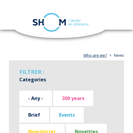
Cookies management panel
Toggle
navigation
Skip
to
main
content
Who are we?
News
FILTRER :
Categories
- Any -
300 years
Brief
Events
Newsletter
Novelties