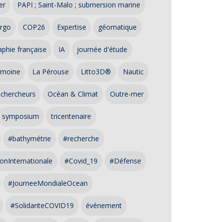
er
PAPI ; Saint-Malo ; submersion marine
rgo
COP26
Expertise
géomatique
phie française
IA
journée d'étude
imoine
La Pérouse
Litto3D®
Nautic
 chercheurs
Océan & Climat
Outre-mer
symposium
tricentenaire
#bathymétrie
#recherche
onInternationale
#Covid_19
#Défense
#JourneeMondialeOcean
#SolidariteCOVID19
événement