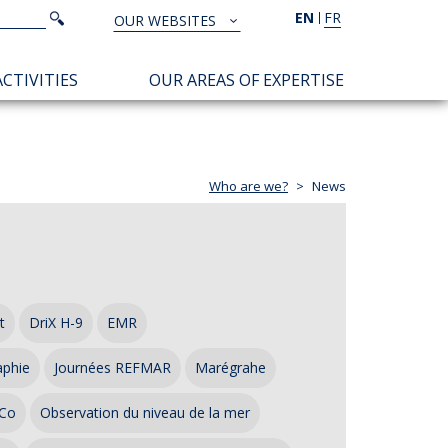
Search
EN
FR
Search
OUR WEBSITES
TOUS
NOS
CTIVITIES
OUR AREAS OF EXPERTISE
SITES
Who are we?
News
t
DriX H-9
EMR
aphie
Journées REFMAR
Marégrahe
Co
Observation du niveau de la mer