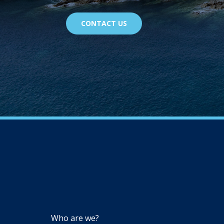
CONTACT US
NAVIGATION
Who are we?