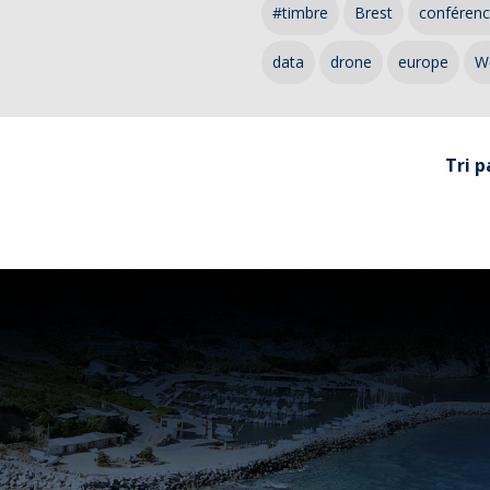
#timbre
Brest
conféren
data
drone
europe
W
Tri p