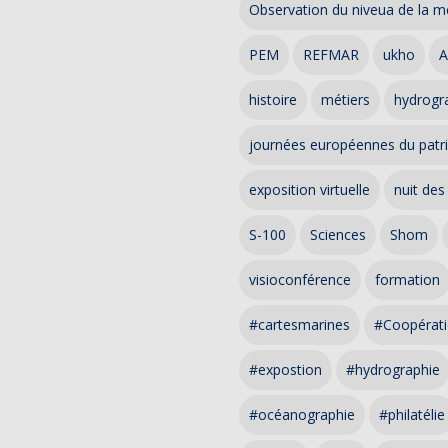
Observation du niveua de la m
PEM
REFMAR
ukho
A
histoire
métiers
hydrogra
journées européennes du patr
exposition virtuelle
nuit des
S-100
Sciences
Shom
visioconférence
formation
#cartesmarines
#Coopérati
#expostion
#hydrographie
#océanographie
#philatélie