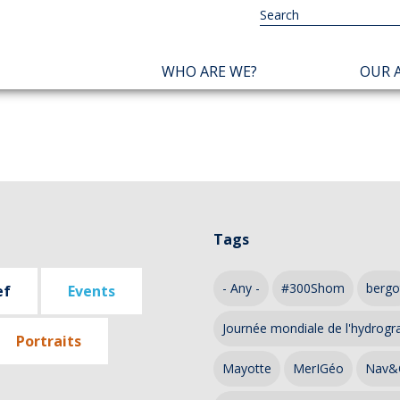
NAVIGATION
WHO ARE WE?
OUR A
PRINCIPALE
Tags
- Any -
#300Shom
bergo
ef
Events
Journée mondiale de l'hydrogr
Portraits
Mayotte
MerIGéo
Nav&