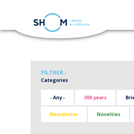
Cookies management panel
Skip
to
main
content
FILTRER :
Categories
- Any -
300 years
Bri
Newsletter
Novelties