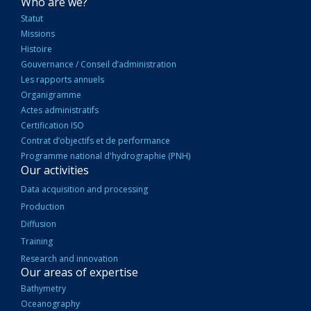
NAVIGATION
Who are we?
PRINCIPALE
Statut
Missions
Histoire
Gouvernance / Conseil d’administration
Les rapports annuels
Organigramme
Actes administratifs
Certification ISO
Contrat d’objectifs et de performance
Programme national d'hydrographie (PNH)
Our activities
Data acquisition and processing
Production
Diffusion
Training
Research and innovation
Our areas of expertise
Bathymetry
Oceanography