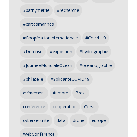
#bathymétrie
#recherche
#cartesmarines
#CoopérationInternationale
#Covid_19
#Défense
#expostion
#hydrographie
#JourneeMondialeOcean
#océanographie
#philatélie
#SolidariteCOVID19
événement
#timbre
Brest
conférence
coopération
Corse
cybersécurité
data
drone
europe
WebConférence