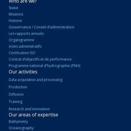
NAVIGATION
Who are we?
PRINCIPALE
Statut
Missions
Histoire
Gouvernance / Conseil d’administration
Les rapports annuels
Organigramme
Actes administratifs
Certification ISO
Contrat d’objectifs et de performance
Programme national d'hydrographie (PNH)
Our activities
Data acquisition and processing
Production
Diffusion
Training
Research and innovation
Our areas of expertise
Bathymetry
Oceanography