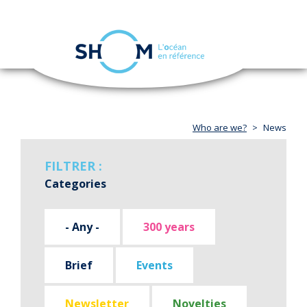
Cookies management panel
Toggle
navigation
Skip
to
main
content
Who are we?
News
FILTRER :
Categories
- Any -
300 years
Brief
Events
Newsletter
Novelties