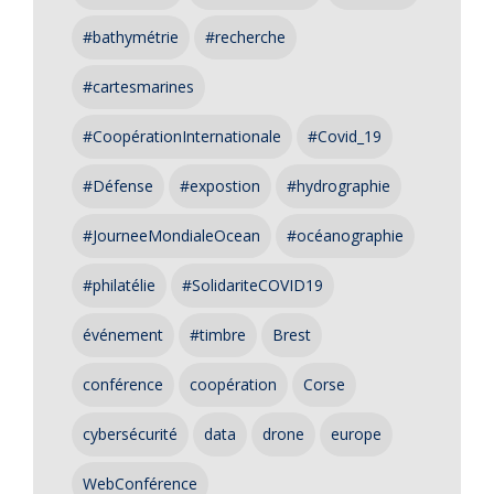
#bathymétrie
#recherche
#cartesmarines
#CoopérationInternationale
#Covid_19
#Défense
#expostion
#hydrographie
#JourneeMondialeOcean
#océanographie
#philatélie
#SolidariteCOVID19
événement
#timbre
Brest
conférence
coopération
Corse
cybersécurité
data
drone
europe
WebConférence