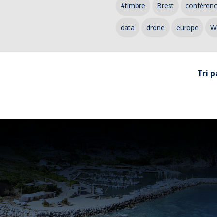
#timbre
Brest
conféren
data
drone
europe
W
Tri p