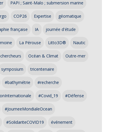
er
PAPI ; Saint-Malo ; submersion marine
rgo
COP26
Expertise
géomatique
phie française
IA
journée d'étude
imoine
La Pérouse
Litto3D®
Nautic
 chercheurs
Océan & Climat
Outre-mer
symposium
tricentenaire
#bathymétrie
#recherche
onInternationale
#Covid_19
#Défense
#JourneeMondialeOcean
#SolidariteCOVID19
événement