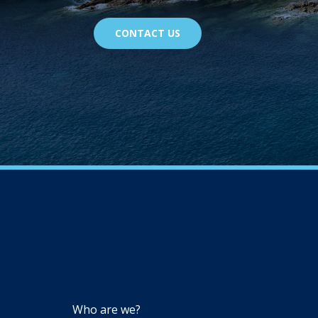
CONTACT US
NAVIGATION
Who are we?