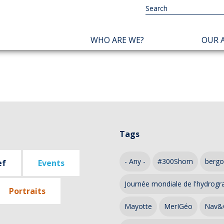
NAVIGATION
WHO ARE WE?
OUR A
PRINCIPALE
Tags
- Any -
#300Shom
bergo
ef
Events
Journée mondiale de l'hydrogr
Portraits
Mayotte
MerIGéo
Nav&