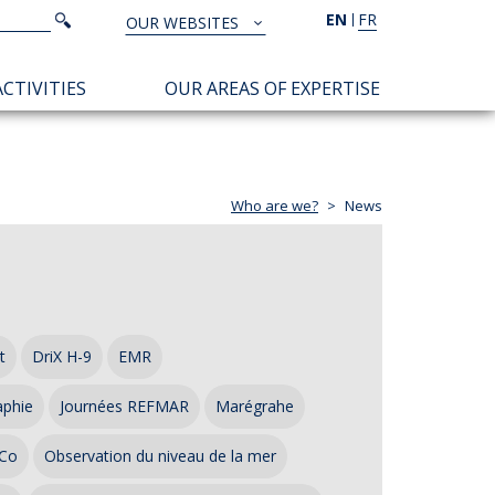
Search
EN
FR
Search
OUR WEBSITES
TOUS
NOS
CTIVITIES
OUR AREAS OF EXPERTISE
SITES
Who are we?
News
t
DriX H-9
EMR
aphie
Journées REFMAR
Marégrahe
Co
Observation du niveau de la mer