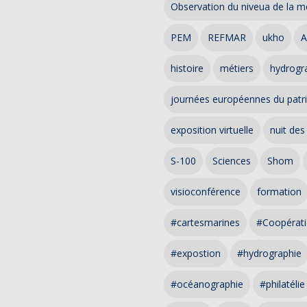
Observation du niveua de la m
PEM
REFMAR
ukho
A
histoire
métiers
hydrogra
journées européennes du patr
exposition virtuelle
nuit des
S-100
Sciences
Shom
visioconférence
formation
#cartesmarines
#Coopérati
#expostion
#hydrographie
#océanographie
#philatélie