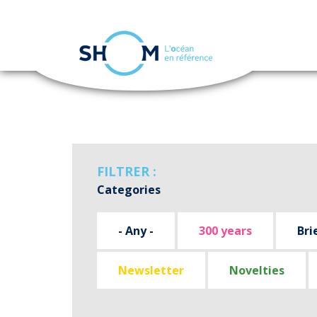
Cookies management panel
Skip
to
main
content
FILTRER :
Categories
- Any -
300 years
Bri
Newsletter
Novelties