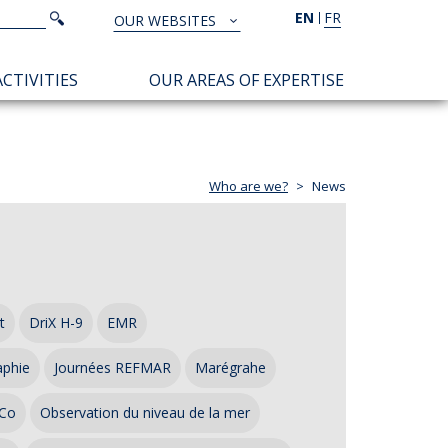
Search
EN
FR
Search
OUR WEBSITES
TOUS
NOS
CTIVITIES
OUR AREAS OF EXPERTISE
SITES
Who are we?
News
t
DriX H-9
EMR
aphie
Journées REFMAR
Marégrahe
Co
Observation du niveau de la mer