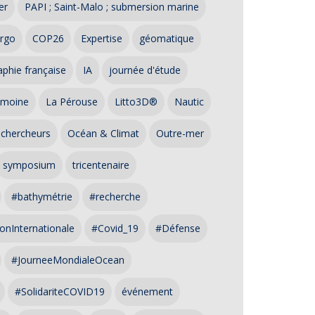
er
PAPI ; Saint-Malo ; submersion marine
rgo
COP26
Expertise
géomatique
phie française
IA
journée d'étude
imoine
La Pérouse
Litto3D®
Nautic
 chercheurs
Océan & Climat
Outre-mer
symposium
tricentenaire
#bathymétrie
#recherche
onInternationale
#Covid_19
#Défense
#JourneeMondialeOcean
#SolidariteCOVID19
événement