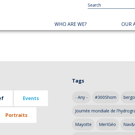
NAVIGATION
WHO ARE WE?
OUR A
PRINCIPALE
Tags
- Any -
#300Shom
bergo
ef
Events
Journée mondiale de l'hydrogr
Portraits
Mayotte
MerIGéo
Nav&