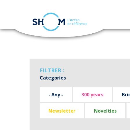
Cookies management panel
Skip
to
main
content
FILTRER :
Categories
- Any -
300 years
Bri
Newsletter
Novelties