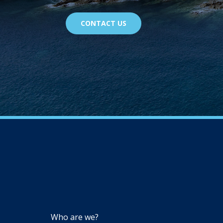
CONTACT US
NAVIGATION
Who are we?