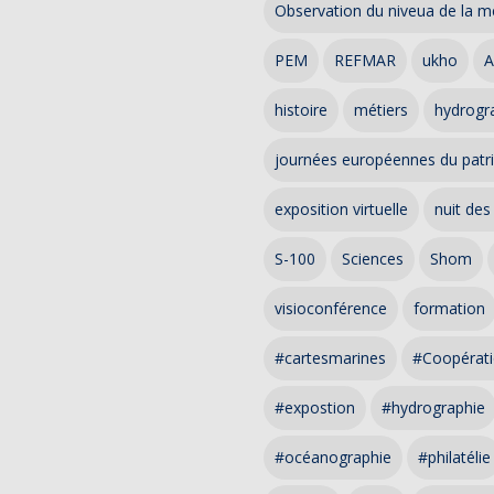
Observation du niveua de la m
PEM
REFMAR
ukho
A
histoire
métiers
hydrogra
journées européennes du patr
exposition virtuelle
nuit des
S-100
Sciences
Shom
visioconférence
formation
#cartesmarines
#Coopérati
#expostion
#hydrographie
#océanographie
#philatélie