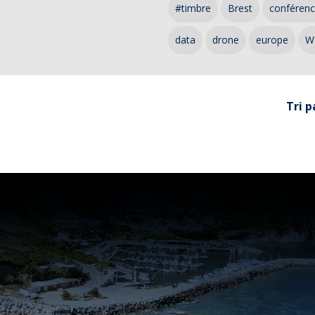
#timbre
Brest
conféren
data
drone
europe
W
Tri p