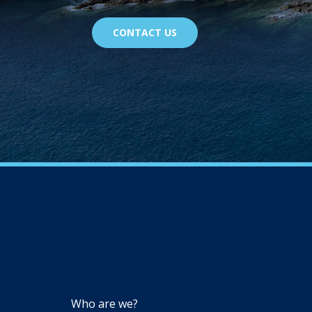
CONTACT US
NAVIGATION
Who are we?