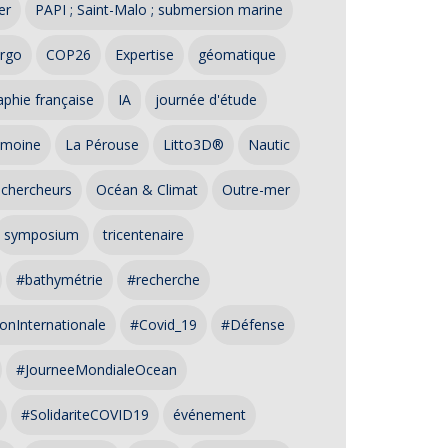
er
PAPI ; Saint-Malo ; submersion marine
rgo
COP26
Expertise
géomatique
phie française
IA
journée d'étude
imoine
La Pérouse
Litto3D®
Nautic
 chercheurs
Océan & Climat
Outre-mer
symposium
tricentenaire
#bathymétrie
#recherche
onInternationale
#Covid_19
#Défense
#JourneeMondialeOcean
#SolidariteCOVID19
événement