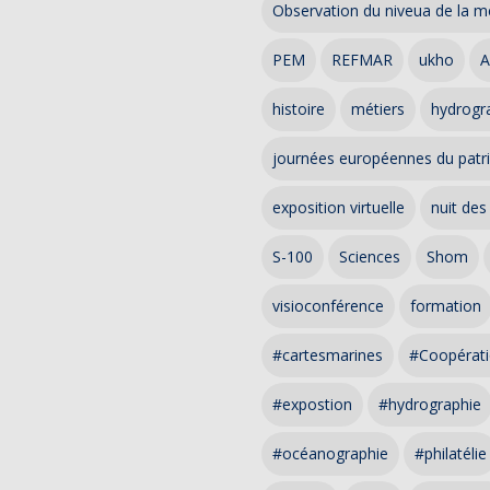
Observation du niveua de la m
PEM
REFMAR
ukho
A
histoire
métiers
hydrogra
journées européennes du patr
exposition virtuelle
nuit des
S-100
Sciences
Shom
visioconférence
formation
#cartesmarines
#Coopérati
#expostion
#hydrographie
#océanographie
#philatélie