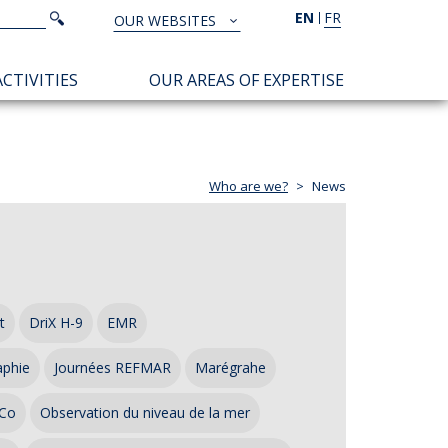
Search
EN
FR
Search
OUR WEBSITES
TOUS
NOS
CTIVITIES
OUR AREAS OF EXPERTISE
SITES
Who are we?
News
t
DriX H-9
EMR
aphie
Journées REFMAR
Marégrahe
Co
Observation du niveau de la mer