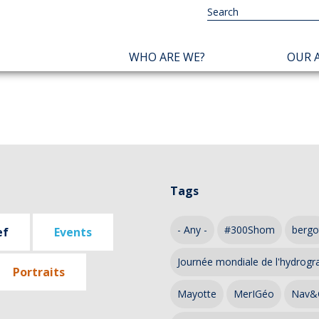
NAVIGATION
WHO ARE WE?
OUR A
PRINCIPALE
Tags
- Any -
#300Shom
bergo
ef
Events
Journée mondiale de l'hydrogr
Portraits
Mayotte
MerIGéo
Nav&