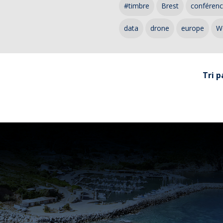
#timbre
Brest
conféren
data
drone
europe
W
Tri p