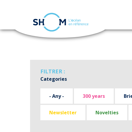
Cookies management panel
Skip
to
main
content
FILTRER :
Categories
- Any -
300 years
Bri
Newsletter
Novelties