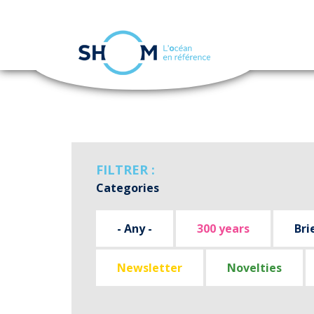
Cookies management panel
Skip
to
main
content
FILTRER :
Categories
- Any -
300 years
Bri
Newsletter
Novelties