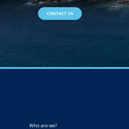
CONTACT US
NAVIGATION
Who are we?