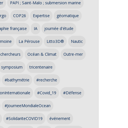
er
PAPI ; Saint-Malo ; submersion marine
rgo
COP26
Expertise
géomatique
phie française
IA
journée d'étude
imoine
La Pérouse
Litto3D®
Nautic
 chercheurs
Océan & Climat
Outre-mer
symposium
tricentenaire
#bathymétrie
#recherche
onInternationale
#Covid_19
#Défense
#JourneeMondialeOcean
#SolidariteCOVID19
événement