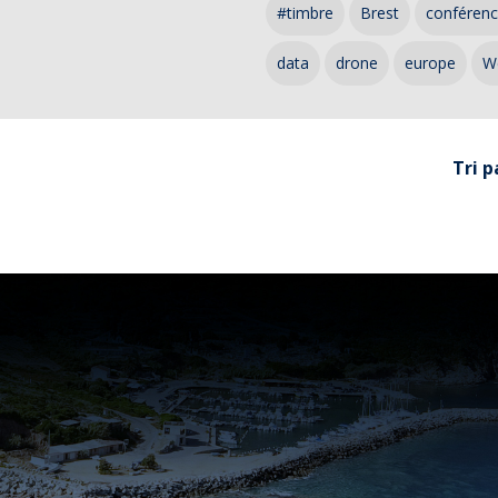
#timbre
Brest
conféren
data
drone
europe
W
Tri p