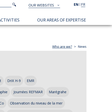
Search
EN
FR
Search
OUR WEBSITES
TOUS
NOS
CTIVITIES
OUR AREAS OF EXPERTISE
SITES
Who are we?
News
t
DriX H-9
EMR
aphie
Journées REFMAR
Marégrahe
Co
Observation du niveau de la mer