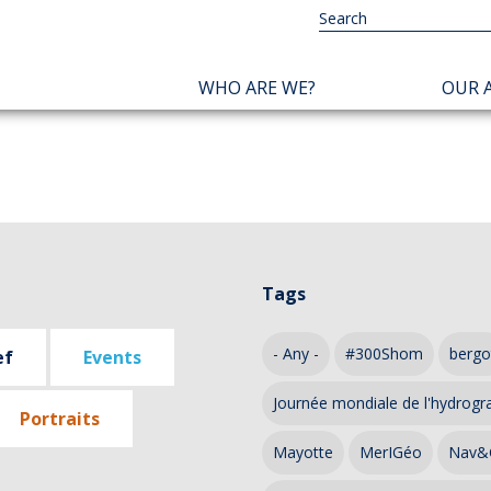
NAVIGATION
WHO ARE WE?
OUR A
PRINCIPALE
Tags
- Any -
#300Shom
bergo
ef
Events
Journée mondiale de l'hydrogr
Portraits
Mayotte
MerIGéo
Nav&