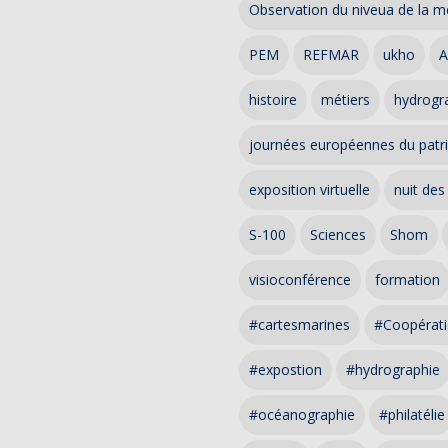
Observation du niveua de la m
PEM
REFMAR
ukho
A
histoire
métiers
hydrogra
journées européennes du patr
exposition virtuelle
nuit des
S-100
Sciences
Shom
visioconférence
formation
#cartesmarines
#Coopérati
#expostion
#hydrographie
#océanographie
#philatélie