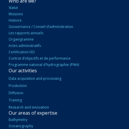
NAVIGATION
Who are we?
PRINCIPALE
Statut
Missions
Histoire
Gouvernance / Conseil d’administration
Les rapports annuels
Organigramme
Actes administratifs
Certification ISO
Contrat d’objectifs et de performance
Programme national d'hydrographie (PNH)
Our activities
Data acquisition and processing
Production
Diffusion
Training
Research and innovation
Our areas of expertise
Bathymetry
Oceanography