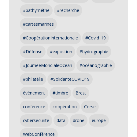
#bathymétrie
#recherche
#cartesmarines
#CoopérationInternationale
#Covid_19
#Défense
#expostion
#hydrographie
#JourneeMondialeOcean
#océanographie
#philatélie
#SolidariteCOVID19
événement
#timbre
Brest
conférence
coopération
Corse
cybersécurité
data
drone
europe
WebConférence