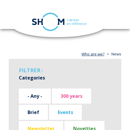
Cookies management panel
Toggle
navigation
Skip
to
main
content
Who are we?
News
FILTRER :
Categories
- Any -
300 years
Brief
Events
Newsletter
Novelties