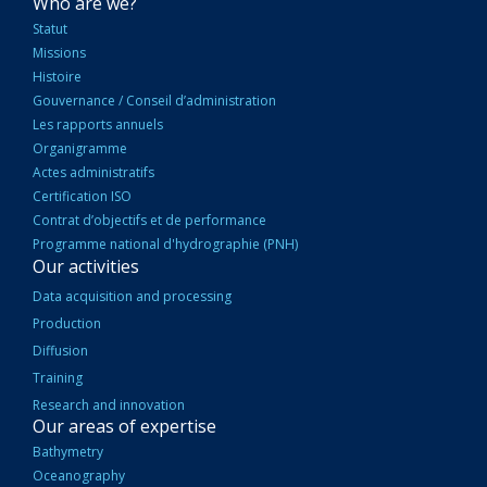
NAVIGATION
Who are we?
PRINCIPALE
Statut
Missions
Histoire
Gouvernance / Conseil d’administration
Les rapports annuels
Organigramme
Actes administratifs
Certification ISO
Contrat d’objectifs et de performance
Programme national d'hydrographie (PNH)
Our activities
Data acquisition and processing
Production
Diffusion
Training
Research and innovation
Our areas of expertise
Bathymetry
Oceanography