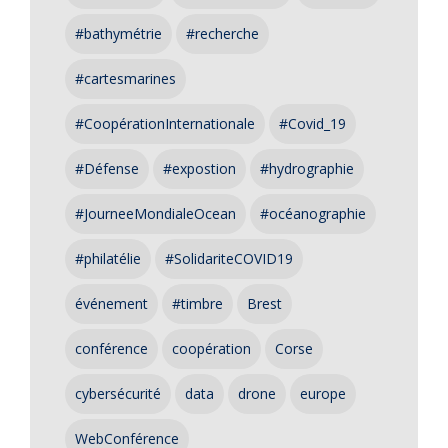
#bathymétrie
#recherche
#cartesmarines
#CoopérationInternationale
#Covid_19
#Défense
#expostion
#hydrographie
#JourneeMondialeOcean
#océanographie
#philatélie
#SolidariteCOVID19
événement
#timbre
Brest
conférence
coopération
Corse
cybersécurité
data
drone
europe
WebConférence