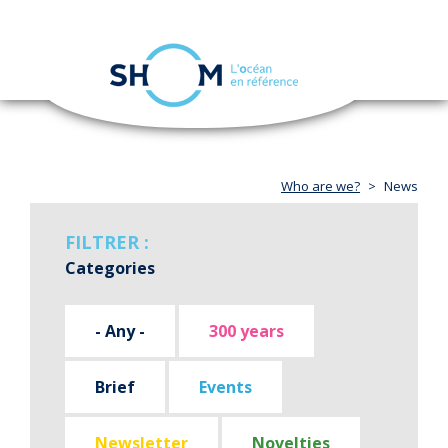
Cookies management panel
Toggle
navigation
Skip
to
main
content
Who are we?
News
FILTRER :
Categories
- Any -
300 years
Brief
Events
Newsletter
Novelties