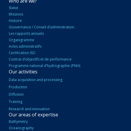
NAVIGATION
Who are we?
PRINCIPALE
Statut
Missions
Histoire
Gouvernance / Conseil d’administration
Les rapports annuels
Organigramme
Actes administratifs
Certification ISO
Contrat d’objectifs et de performance
Programme national d'hydrographie (PNH)
Our activities
Data acquisition and processing
Production
Diffusion
Training
Research and innovation
Our areas of expertise
Bathymetry
Oceanography