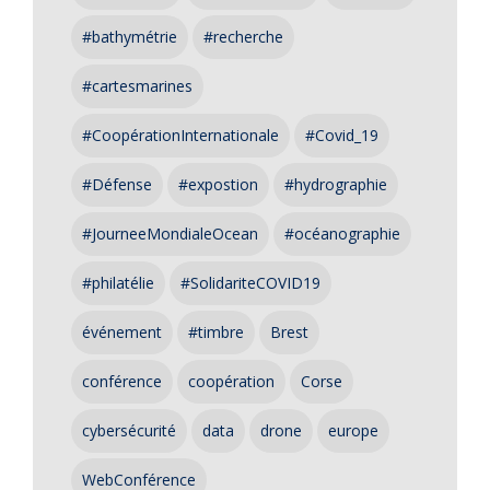
#bathymétrie
#recherche
#cartesmarines
#CoopérationInternationale
#Covid_19
#Défense
#expostion
#hydrographie
#JourneeMondialeOcean
#océanographie
#philatélie
#SolidariteCOVID19
événement
#timbre
Brest
conférence
coopération
Corse
cybersécurité
data
drone
europe
WebConférence