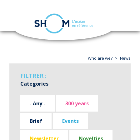
Cookies management panel
Toggle
navigation
Skip
to
main
content
Who are we?
News
FILTRER :
Categories
- Any -
300 years
Brief
Events
Newsletter
Novelties