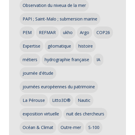
Observation du niveua de la mer
PAPI ; Saint-Malo ; submersion marine
PEM
REFMAR
ukho
Argo
COP26
Expertise
géomatique
histoire
métiers
hydrographie française
IA
journée d'étude
journées européennes du patrimoine
La Pérouse
Litto3D®
Nautic
exposition virtuelle
nuit des chercheurs
Océan & Climat
Outre-mer
S-100