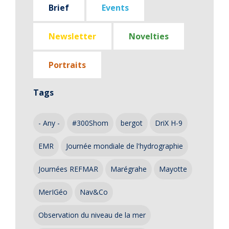
Brief
Events
Newsletter
Novelties
Portraits
Tags
- Any -
#300Shom
bergot
DriX H-9
EMR
Journée mondiale de l'hydrographie
Journées REFMAR
Marégrahe
Mayotte
MerIGéo
Nav&Co
Observation du niveau de la mer