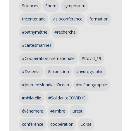
Sciences
Shom
symposium
tricentenaire
visioconférence
formation
#bathymétrie
#recherche
#cartesmarines
#CoopérationInternationale
#Covid_19
#Défense
#expostion
#hydrographie
#JourneeMondialeOcean
#océanographie
#philatélie
#SolidariteCOVID19
événement
#timbre
Brest
conférence
coopération
Corse