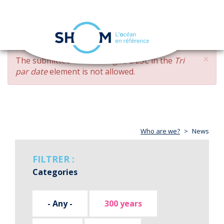
Cookies management panel
Toggle
navigation
Skip
×
ERROR
The submitted value
changed DESC
in the
Tri
to
MESSAGE
par date
element is not allowed.
main
content
Who are we?
News
FILTRER :
Categories
- Any -
300 years