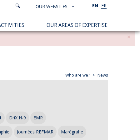
Search
EN
FR
Search
OUR WEBSITES
TOUS
NOS
CTIVITIES
OUR AREAS OF EXPERTISE
SITES
×
Who are we?
News
t
DriX H-9
EMR
aphie
Journées REFMAR
Marégrahe