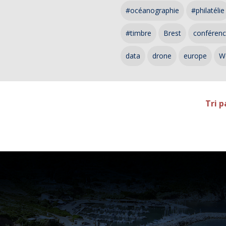
#océanographie
#philatélie
#timbre
Brest
conféren
data
drone
europe
W
Tri p