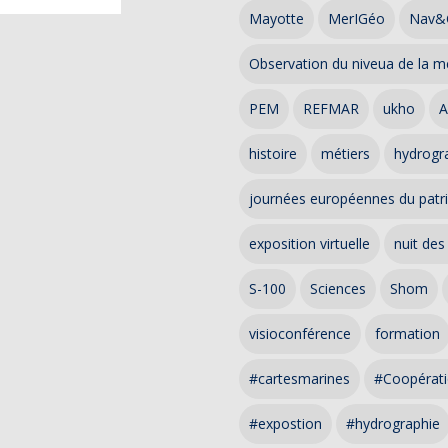
Mayotte
MerIGéo
Nav&
Observation du niveua de la m
PEM
REFMAR
ukho
A
histoire
métiers
hydrogra
journées européennes du patr
exposition virtuelle
nuit des
S-100
Sciences
Shom
visioconférence
formation
#cartesmarines
#Coopérati
#expostion
#hydrographie