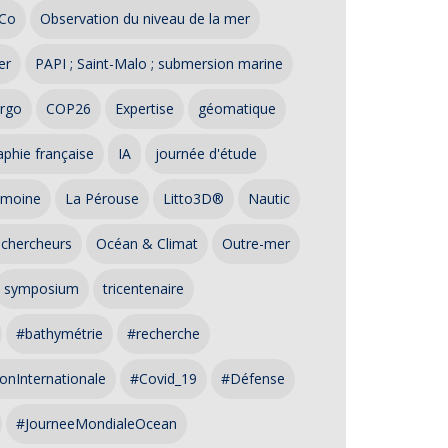
Co
Observation du niveau de la mer
er
PAPI ; Saint-Malo ; submersion marine
rgo
COP26
Expertise
géomatique
phie française
IA
journée d'étude
imoine
La Pérouse
Litto3D®
Nautic
 chercheurs
Océan & Climat
Outre-mer
symposium
tricentenaire
#bathymétrie
#recherche
onInternationale
#Covid_19
#Défense
#JourneeMondialeOcean