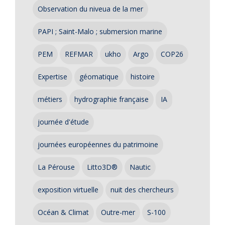
Observation du niveua de la mer
PAPI ; Saint-Malo ; submersion marine
PEM
REFMAR
ukho
Argo
COP26
Expertise
géomatique
histoire
métiers
hydrographie française
IA
journée d'étude
journées européennes du patrimoine
La Pérouse
Litto3D®
Nautic
exposition virtuelle
nuit des chercheurs
Océan & Climat
Outre-mer
S-100