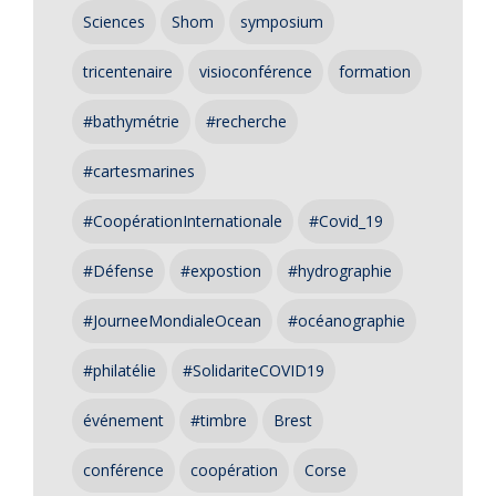
Sciences
Shom
symposium
tricentenaire
visioconférence
formation
#bathymétrie
#recherche
#cartesmarines
#CoopérationInternationale
#Covid_19
#Défense
#expostion
#hydrographie
#JourneeMondialeOcean
#océanographie
#philatélie
#SolidariteCOVID19
événement
#timbre
Brest
conférence
coopération
Corse