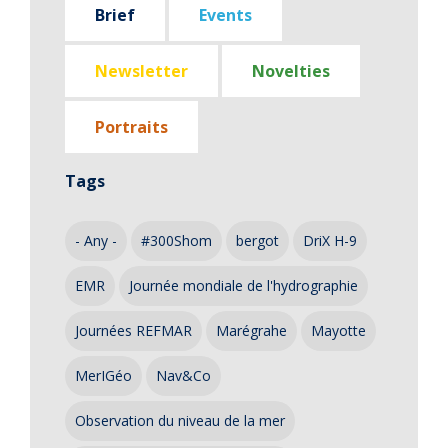
Brief
Events
Newsletter
Novelties
Portraits
Tags
- Any -
#300Shom
bergot
DriX H-9
EMR
Journée mondiale de l'hydrographie
Journées REFMAR
Marégrahe
Mayotte
MerIGéo
Nav&Co
Observation du niveau de la mer