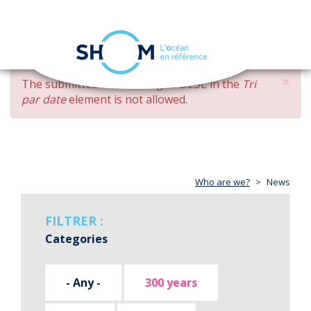
Cookies management panel
Toggle
navigation
Skip
×
ERROR
The submitted value
changed DESC
in the
Tri
to
MESSAGE
par date
element is not allowed.
main
content
Who are we?
News
FILTRER :
Categories
- Any -
300 years