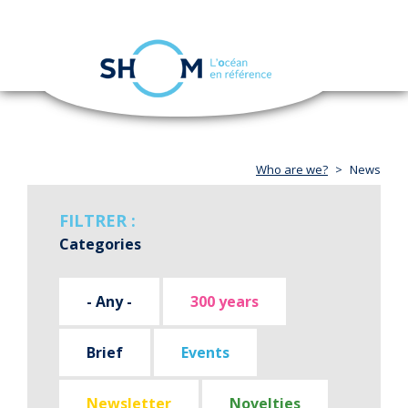
Cookies management panel
Toggle
navigation
Skip
to
main
content
Who are we?
News
FILTRER :
Categories
- Any -
300 years
Brief
Events
Newsletter
Novelties