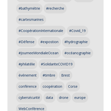
#bathymétrie
#recherche
#cartesmarines
#CoopérationInternationale
#Covid_19
#Défense
#expostion
#hydrographie
#JourneeMondialeOcean
#océanographie
#philatélie
#SolidariteCOVID19
événement
#timbre
Brest
conférence
coopération
Corse
cybersécurité
data
drone
europe
WebConférence