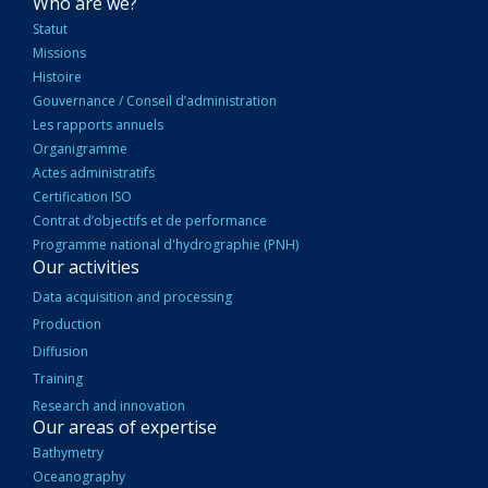
NAVIGATION
Who are we?
PRINCIPALE
Statut
Missions
Histoire
Gouvernance / Conseil d’administration
Les rapports annuels
Organigramme
Actes administratifs
Certification ISO
Contrat d’objectifs et de performance
Programme national d'hydrographie (PNH)
Our activities
Data acquisition and processing
Production
Diffusion
Training
Research and innovation
Our areas of expertise
Bathymetry
Oceanography