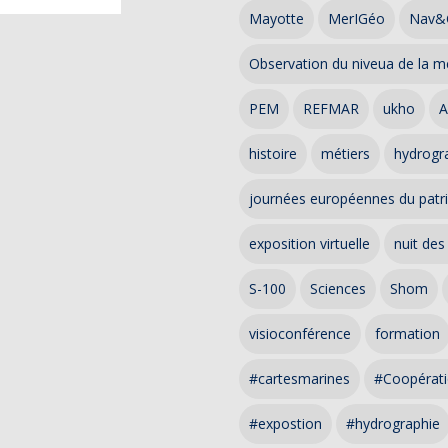
Mayotte
MerIGéo
Nav&
Observation du niveua de la m
PEM
REFMAR
ukho
A
histoire
métiers
hydrogra
journées européennes du patr
exposition virtuelle
nuit des
S-100
Sciences
Shom
visioconférence
formation
#cartesmarines
#Coopérati
#expostion
#hydrographie