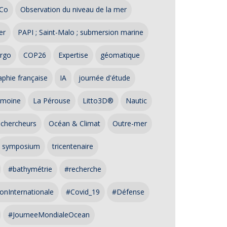
Co
Observation du niveau de la mer
er
PAPI ; Saint-Malo ; submersion marine
rgo
COP26
Expertise
géomatique
phie française
IA
journée d'étude
imoine
La Pérouse
Litto3D®
Nautic
 chercheurs
Océan & Climat
Outre-mer
symposium
tricentenaire
#bathymétrie
#recherche
onInternationale
#Covid_19
#Défense
#JourneeMondialeOcean