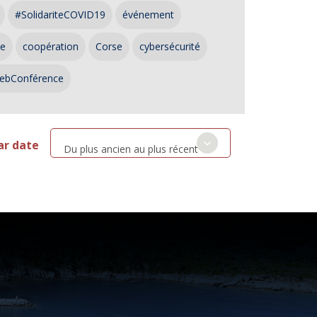
#SolidariteCOVID19
événement
ce
coopération
Corse
cybersécurité
ebConférence
ar date
Du plus ancien au plus récent