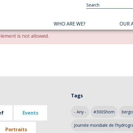
NAVIGATION
WHO ARE WE?
OUR A
PRINCIPALE
lement is not allowed.
Tags
- Any -
#300Shom
bergo
ef
Events
Journée mondiale de l'hydrogr
Portraits