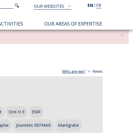
Search
EN
FR
Search
OUR WEBSITES
TOUS
NOS
CTIVITIES
OUR AREAS OF EXPERTISE
SITES
×
Who are we?
News
t
DriX H-9
EMR
aphie
Journées REFMAR
Marégrahe