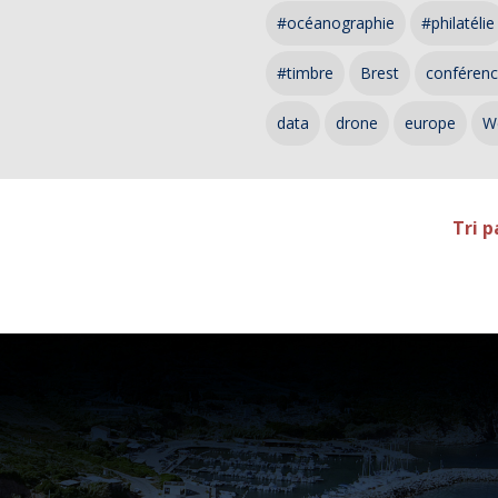
#océanographie
#philatélie
#timbre
Brest
conféren
data
drone
europe
W
Tri p