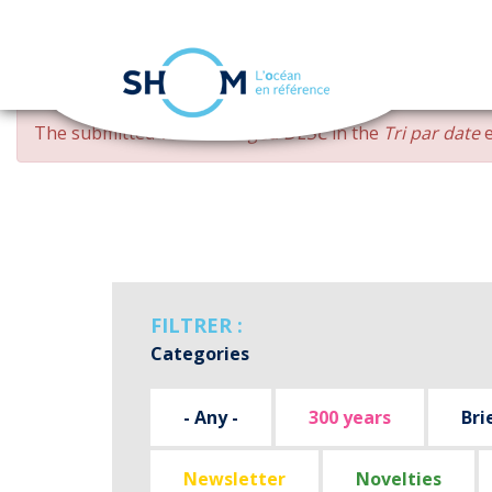
Cookies management panel
Skip
ERROR
The submitted value
changed DESC
in the
Tri par date
e
to
MESSAGE
main
content
FILTRER :
Categories
- Any -
300 years
Bri
Newsletter
Novelties