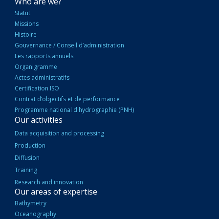
NAVIGATION
Who are we?
PRINCIPALE
Statut
Missions
Histoire
Gouvernance / Conseil d’administration
Les rapports annuels
Organigramme
Actes administratifs
Certification ISO
Contrat d’objectifs et de performance
Programme national d'hydrographie (PNH)
Our activities
Data acquisition and processing
Production
Diffusion
Training
Research and innovation
Our areas of expertise
Bathymetry
Oceanography