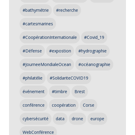
#bathymétrie
#recherche
#cartesmarines
#CoopérationInternationale
#Covid_19
#Défense
#expostion
#hydrographie
#JourneeMondialeOcean
#océanographie
#philatélie
#SolidariteCOVID19
événement
#timbre
Brest
conférence
coopération
Corse
cybersécurité
data
drone
europe
WebConférence