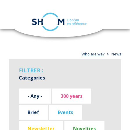
Cookies management panel
Toggle
navigation
Skip
to
main
content
Who are we?
News
FILTRER :
Categories
- Any -
300 years
Brief
Events
Newsletter
Novelties