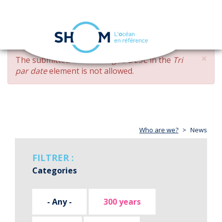
Cookies management panel
Toggle
navigation
Skip
×
ERROR
The submitted value
changed DESC
in the
Tri
to
MESSAGE
par date
element is not allowed.
main
content
Who are we?
News
FILTRER :
Categories
- Any -
300 years