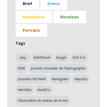
Brief
Events
Newsletter
Novelties
Portraits
Tags
- Any -
#300Shom
bergot
DriX H-9
EMR
Journée mondiale de l'hydrographie
Journées REFMAR
Marégrahe
Mayotte
MerIGéo
Nav&Co
Observation du niveau de la mer