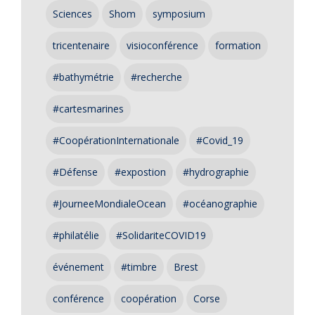
Sciences
Shom
symposium
tricentenaire
visioconférence
formation
#bathymétrie
#recherche
#cartesmarines
#CoopérationInternationale
#Covid_19
#Défense
#expostion
#hydrographie
#JourneeMondialeOcean
#océanographie
#philatélie
#SolidariteCOVID19
événement
#timbre
Brest
conférence
coopération
Corse