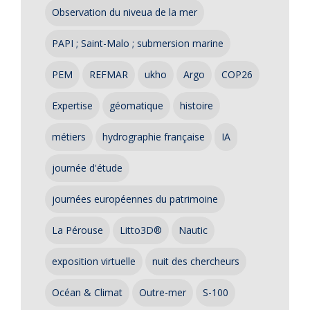
Observation du niveua de la mer
PAPI ; Saint-Malo ; submersion marine
PEM
REFMAR
ukho
Argo
COP26
Expertise
géomatique
histoire
métiers
hydrographie française
IA
journée d'étude
journées européennes du patrimoine
La Pérouse
Litto3D®
Nautic
exposition virtuelle
nuit des chercheurs
Océan & Climat
Outre-mer
S-100