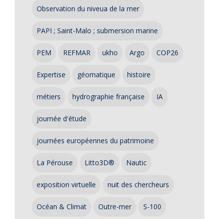
Observation du niveua de la mer
PAPI ; Saint-Malo ; submersion marine
PEM
REFMAR
ukho
Argo
COP26
Expertise
géomatique
histoire
métiers
hydrographie française
IA
journée d'étude
journées européennes du patrimoine
La Pérouse
Litto3D®
Nautic
exposition virtuelle
nuit des chercheurs
Océan & Climat
Outre-mer
S-100