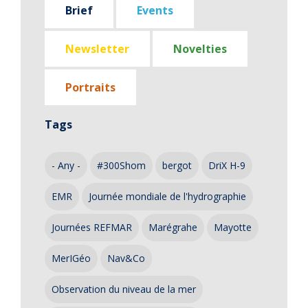
Brief
Events
Newsletter
Novelties
Portraits
Tags
- Any -
#300Shom
bergot
DriX H-9
EMR
Journée mondiale de l'hydrographie
Journées REFMAR
Marégrahe
Mayotte
MerIGéo
Nav&Co
Observation du niveau de la mer