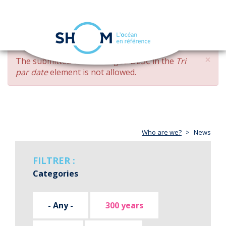
Cookies management panel
Toggle
navigation
Skip
×
ERROR
The submitted value
changed DESC
in the
Tri
to
MESSAGE
par date
element is not allowed.
main
content
Who are we?
News
FILTRER :
Categories
- Any -
300 years