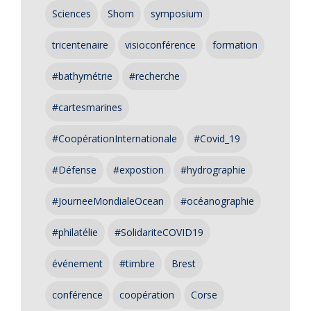
Sciences
Shom
symposium
tricentenaire
visioconférence
formation
#bathymétrie
#recherche
#cartesmarines
#CoopérationInternationale
#Covid_19
#Défense
#expostion
#hydrographie
#JourneeMondialeOcean
#océanographie
#philatélie
#SolidariteCOVID19
événement
#timbre
Brest
conférence
coopération
Corse