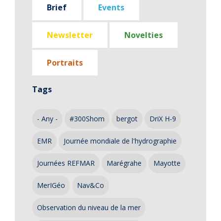
Brief
Events
Newsletter
Novelties
Portraits
Tags
- Any -
#300Shom
bergot
DriX H-9
EMR
Journée mondiale de l'hydrographie
Journées REFMAR
Marégrahe
Mayotte
MerIGéo
Nav&Co
Observation du niveau de la mer