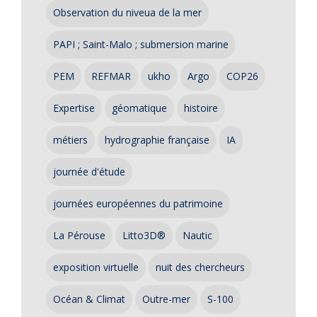
Observation du niveua de la mer
PAPI ; Saint-Malo ; submersion marine
PEM
REFMAR
ukho
Argo
COP26
Expertise
géomatique
histoire
métiers
hydrographie française
IA
journée d'étude
journées européennes du patrimoine
La Pérouse
Litto3D®
Nautic
exposition virtuelle
nuit des chercheurs
Océan & Climat
Outre-mer
S-100