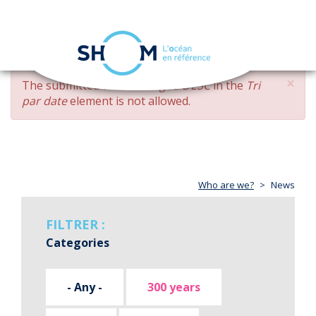
Cookies management panel
Toggle
navigation
Skip
×
ERROR
The submitted value
changed DESC
in the
Tri
to
MESSAGE
par date
element is not allowed.
main
content
Who are we?
News
FILTRER :
Categories
- Any -
300 years