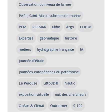
Observation du niveua de la mer
PAPI ; Saint-Malo ; submersion marine
PEM
REFMAR
ukho
Argo
COP26
Expertise
géomatique
histoire
métiers
hydrographie française
IA
journée d'étude
journées européennes du patrimoine
La Pérouse
Litto3D®
Nautic
exposition virtuelle
nuit des chercheurs
Océan & Climat
Outre-mer
S-100