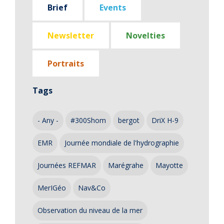
Brief
Events
Newsletter
Novelties
Portraits
Tags
- Any -
#300Shom
bergot
DriX H-9
EMR
Journée mondiale de l'hydrographie
Journées REFMAR
Marégrahe
Mayotte
MerIGéo
Nav&Co
Observation du niveau de la mer