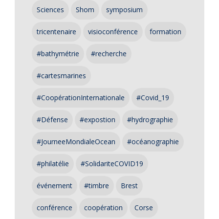
Sciences
Shom
symposium
tricentenaire
visioconférence
formation
#bathymétrie
#recherche
#cartesmarines
#CoopérationInternationale
#Covid_19
#Défense
#expostion
#hydrographie
#JourneeMondialeOcean
#océanographie
#philatélie
#SolidariteCOVID19
événement
#timbre
Brest
conférence
coopération
Corse