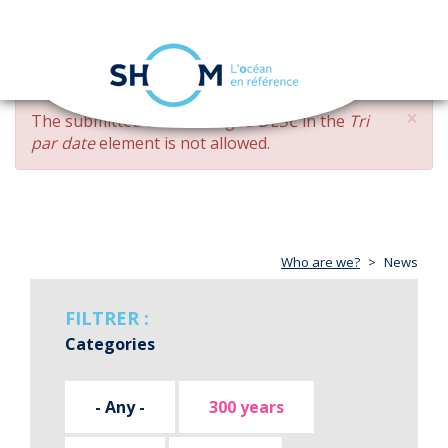
Cookies management panel
Toggle
navigation
Skip
×
ERROR
The submitted value
changed DESC
in the
Tri
to
MESSAGE
par date
element is not allowed.
main
content
Who are we?
News
FILTRER :
Categories
- Any -
300 years