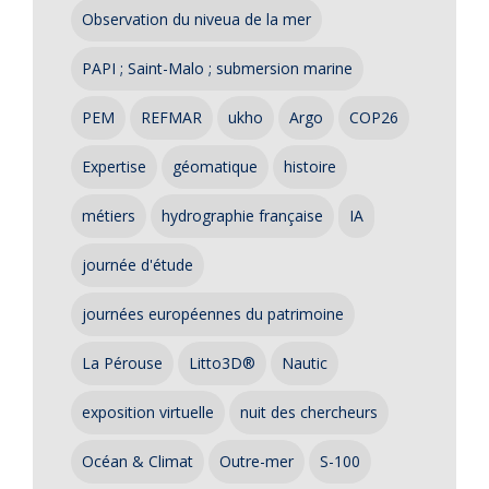
Observation du niveua de la mer
PAPI ; Saint-Malo ; submersion marine
PEM
REFMAR
ukho
Argo
COP26
Expertise
géomatique
histoire
métiers
hydrographie française
IA
journée d'étude
journées européennes du patrimoine
La Pérouse
Litto3D®
Nautic
exposition virtuelle
nuit des chercheurs
Océan & Climat
Outre-mer
S-100