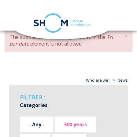
Cookies management panel
Toggle
navigation
Skip
×
ERROR
The submitted value
changed DESC
in the
Tri
to
MESSAGE
par date
element is not allowed.
main
content
Who are we?
News
FILTRER :
Categories
- Any -
300 years