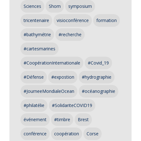
Sciences
Shom
symposium
tricentenaire
visioconférence
formation
#bathymétrie
#recherche
#cartesmarines
#CoopérationInternationale
#Covid_19
#Défense
#expostion
#hydrographie
#JourneeMondialeOcean
#océanographie
#philatélie
#SolidariteCOVID19
événement
#timbre
Brest
conférence
coopération
Corse