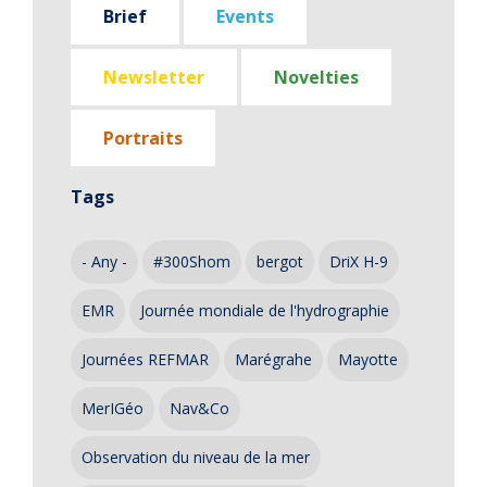
Brief
Events
Newsletter
Novelties
Portraits
Tags
- Any -
#300Shom
bergot
DriX H-9
EMR
Journée mondiale de l'hydrographie
Journées REFMAR
Marégrahe
Mayotte
MerIGéo
Nav&Co
Observation du niveau de la mer