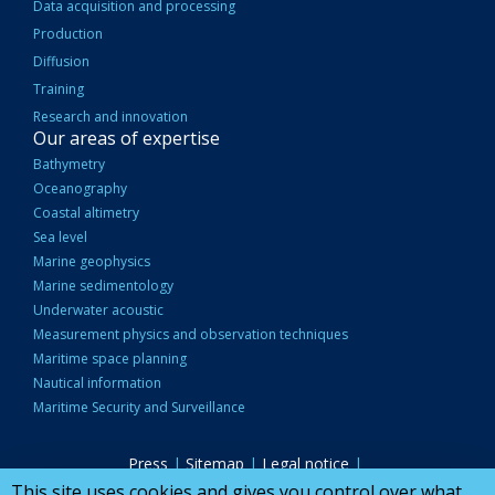
Data acquisition and processing
Production
Diffusion
Training
Research and innovation
Our areas of expertise
Bathymetry
Oceanography
Coastal altimetry
Sea level
Marine geophysics
Marine sedimentology
Underwater acoustic
Measurement physics and observation techniques
Maritime space planning
Nautical information
Maritime Security and Surveillance
Press
|
Sitemap
|
Legal notice
|
PIED
Accessibilité : partiellement conforme
|
Public procurement
|
This site uses cookies and gives you control over what