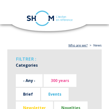
Cookies management panel
Toggle
navigation
Skip
to
main
content
Who are we?
News
FILTRER :
Categories
- Any -
300 years
Brief
Events
Newsletter
Novelties