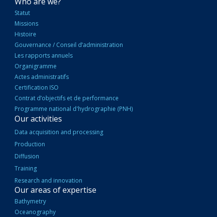
NAVIGATION
Who are we?
PRINCIPALE
Statut
Missions
Histoire
Gouvernance / Conseil d’administration
Les rapports annuels
Organigramme
Actes administratifs
Certification ISO
Contrat d’objectifs et de performance
Programme national d'hydrographie (PNH)
Our activities
Data acquisition and processing
Production
Diffusion
Training
Research and innovation
Our areas of expertise
Bathymetry
Oceanography