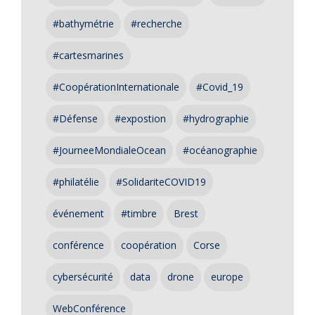
#bathymétrie
#recherche
#cartesmarines
#CoopérationInternationale
#Covid_19
#Défense
#expostion
#hydrographie
#JourneeMondialeOcean
#océanographie
#philatélie
#SolidariteCOVID19
événement
#timbre
Brest
conférence
coopération
Corse
cybersécurité
data
drone
europe
WebConférence