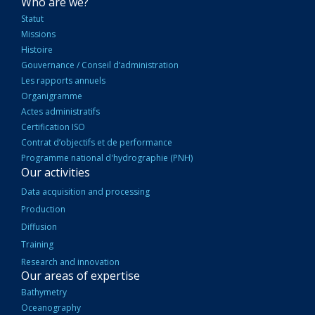
NAVIGATION
Who are we?
PRINCIPALE
Statut
Missions
Histoire
Gouvernance / Conseil d’administration
Les rapports annuels
Organigramme
Actes administratifs
Certification ISO
Contrat d’objectifs et de performance
Programme national d'hydrographie (PNH)
Our activities
Data acquisition and processing
Production
Diffusion
Training
Research and innovation
Our areas of expertise
Bathymetry
Oceanography