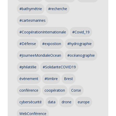
#bathymétrie
#recherche
#cartesmarines
#CoopérationInternationale
#Covid_19
#Défense
#expostion
#hydrographie
#JourneeMondialeOcean
#océanographie
#philatélie
#SolidariteCOVID19
événement
#timbre
Brest
conférence
coopération
Corse
cybersécurité
data
drone
europe
WebConférence