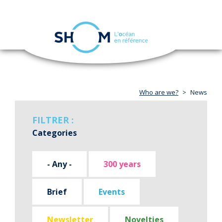
Cookies management panel
Toggle
navigation
Skip
to
main
content
Who are we?
News
FILTRER :
Categories
- Any -
300 years
Brief
Events
Newsletter
Novelties