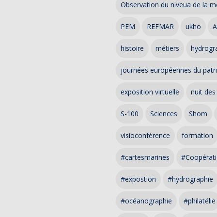
Observation du niveua de la m
PEM
REFMAR
ukho
A
histoire
métiers
hydrogra
journées européennes du patr
exposition virtuelle
nuit des
S-100
Sciences
Shom
visioconférence
formation
#cartesmarines
#Coopérati
#expostion
#hydrographie
#océanographie
#philatélie