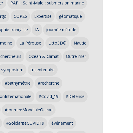
er
PAPI ; Saint-Malo ; submersion marine
rgo
COP26
Expertise
géomatique
phie française
IA
journée d'étude
imoine
La Pérouse
Litto3D®
Nautic
 chercheurs
Océan & Climat
Outre-mer
symposium
tricentenaire
#bathymétrie
#recherche
onInternationale
#Covid_19
#Défense
#JourneeMondialeOcean
#SolidariteCOVID19
événement