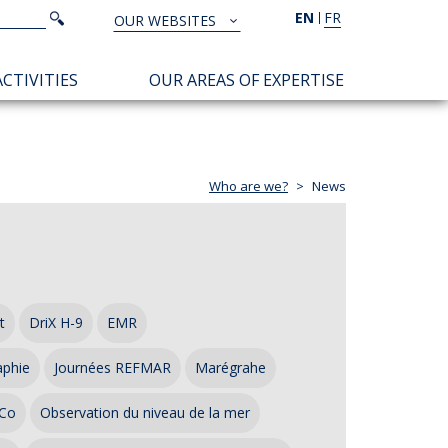
Search
EN
FR
Search
OUR WEBSITES
TOUS
NOS
CTIVITIES
OUR AREAS OF EXPERTISE
SITES
Who are we?
News
t
DriX H-9
EMR
aphie
Journées REFMAR
Marégrahe
Co
Observation du niveau de la mer