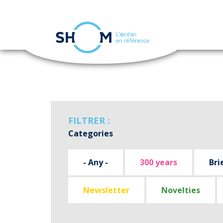
Cookies management panel
Skip
to
main
content
FILTRER :
Categories
- Any -
300 years
Bri
Newsletter
Novelties