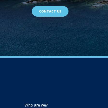
CONTACT US
NAVIGATION
Who are we?