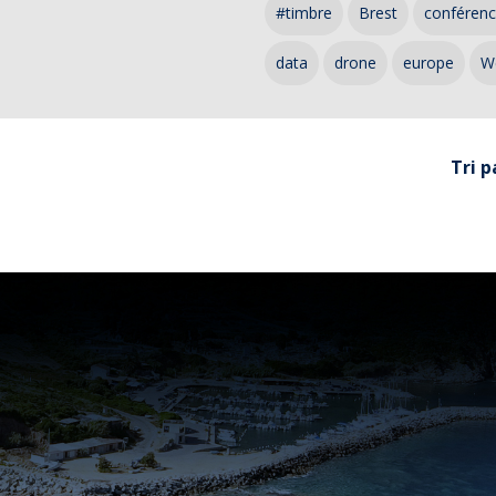
#timbre
Brest
conféren
data
drone
europe
W
Tri p